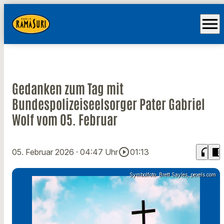
menu
Gedanken zum Tag mit
Bundespolizeiseelsorger Pater Gabriel
Wolf vom 05. Februar
play_circle_outline
headphones
chrome_reader_mode
05. Februar 2026
· 04:47 Uhr
01:13
Symbolfoto: Brett Sayles, pexels.com