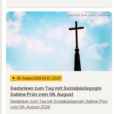
Symbolfoto: Brett Sayles, pexels.com
play_arrow
06
. August 2026 04:51
· 01:03
Gedanken zum Tag mit Sozialpädagogin
Sabine Prün vom 06. August
Gedanken zum Tag mit Sozialpädagogin Sabine Prün
vom 06. August 2026