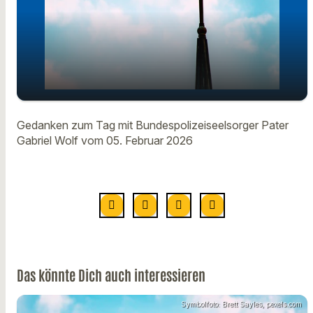
Gedanken zum Tag mit
Gedanken zum Tag mit Bundespolizeiseelsorger Pater
play_arrow
Bundespolizeiseelsorger Pater
Gabriel Wolf vom 05. Februar 2026
Gabriel Wolf vom 05. Februar
00:00
01:13
Das könnte Dich auch interessieren
Symbolfoto: Brett Sayles, pexels.com