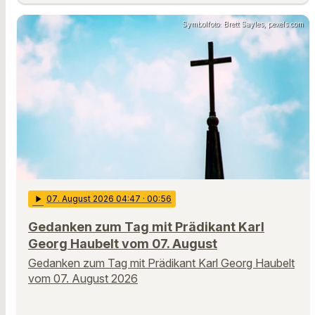
Symbolfoto: Brett Sayles, pexels.com
play_arrow
07
. August 2026 04:47
· 00:56
Gedanken zum Tag mit Prädikant Karl
Georg Haubelt vom 07. August
Gedanken zum Tag mit Prädikant Karl Georg Haubelt
vom 07. August 2026