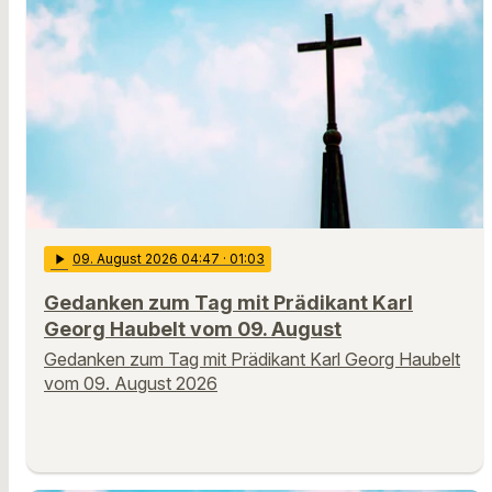
play_arrow
09
. August 2026 04:47
· 01:03
Gedanken zum Tag mit Prädikant Karl
Georg Haubelt vom 09. August
Gedanken zum Tag mit Prädikant Karl Georg Haubelt
vom 09. August 2026