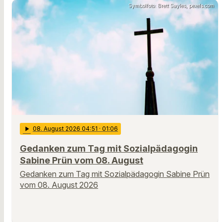
Symbolfoto: Brett Sayles, pexels.com
play_arrow
08
. August 2026 04:51
· 01:06
Gedanken zum Tag mit Sozialpädagogin
Sabine Prün vom 08. August
Gedanken zum Tag mit Sozialpädagogin Sabine Prün
vom 08. August 2026