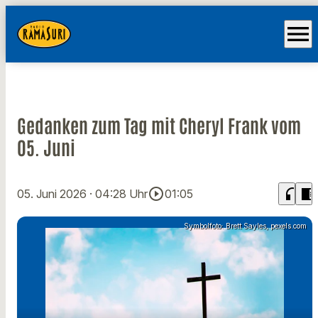
menu
Gedanken zum Tag mit Cheryl Frank vom
05. Juni
play_circle_outline
headphones
chrome_reader_mode
05. Juni 2026
· 04:28 Uhr
01:05
Symbolfoto: Brett Sayles, pexels.com