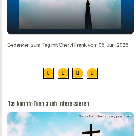
Gedanken zum Tag mit Cheryl Frank
play_arrow
Gedanken zum Tag mit Cheryl Frank vom 05. Juni 2026
vom 05. Juni
00:00
01:05
Das könnte Dich auch interessieren
Symbolfoto: Brett Sayles, pexels.com