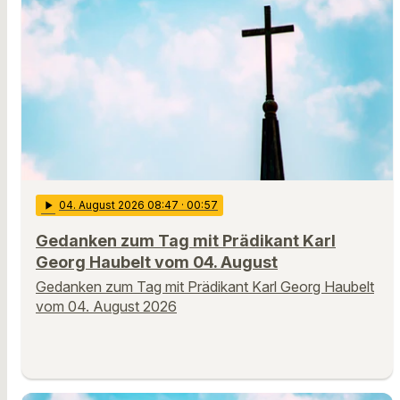
play_arrow
04
. August 2026 08:47
· 00:57
Gedanken zum Tag mit Prädikant Karl
Georg Haubelt vom 04. August
Gedanken zum Tag mit Prädikant Karl Georg Haubelt
vom 04. August 2026