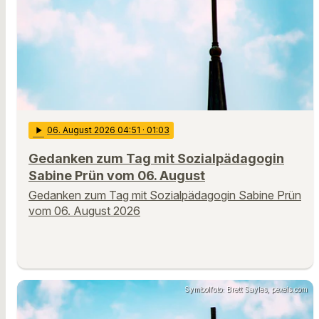
play_arrow
06
. August 2026 04:51
· 01:03
Gedanken zum Tag mit Sozialpädagogin
Sabine Prün vom 06. August
Gedanken zum Tag mit Sozialpädagogin Sabine Prün
vom 06. August 2026
Symbolfoto: Brett Sayles, pexels.com