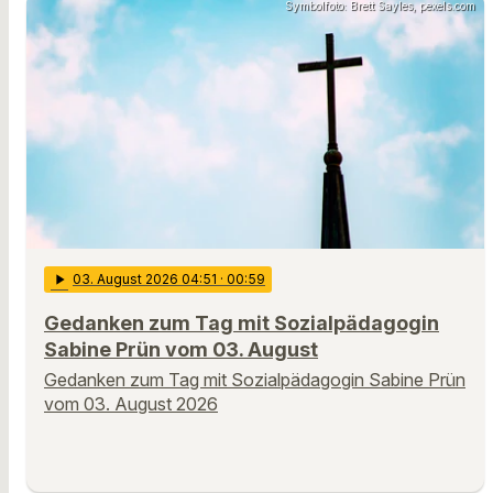
Symbolfoto: Brett Sayles, pexels.com
play_arrow
03
. August 2026 04:51
· 00:59
Gedanken zum Tag mit Sozialpädagogin
Sabine Prün vom 03. August
Gedanken zum Tag mit Sozialpädagogin Sabine Prün
vom 03. August 2026