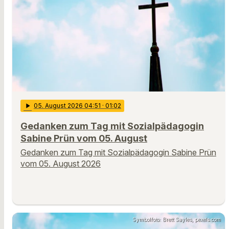
play_arrow
05
. August 2026 04:51
· 01:02
Gedanken zum Tag mit Sozialpädagogin
Sabine Prün vom 05. August
Gedanken zum Tag mit Sozialpädagogin Sabine Prün
vom 05. August 2026
Symbolfoto: Brett Sayles, pexels.com