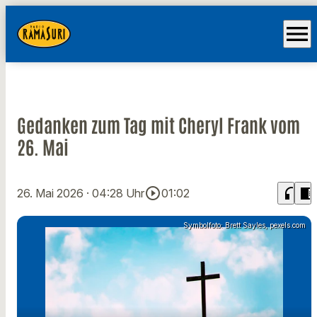
menu
Gedanken zum Tag mit Cheryl Frank vom
26. Mai
play_circle_outline
headphones
chrome_reader_mode
26. Mai 2026
· 04:28 Uhr
01:02
Symbolfoto: Brett Sayles, pexels.com