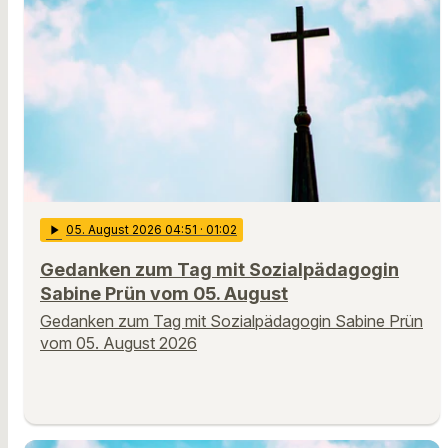
play_arrow
05
. August 2026 04:51
· 01:02
Gedanken zum Tag mit Sozialpädagogin
Sabine Prün vom 05. August
Gedanken zum Tag mit Sozialpädagogin Sabine Prün
vom 05. August 2026