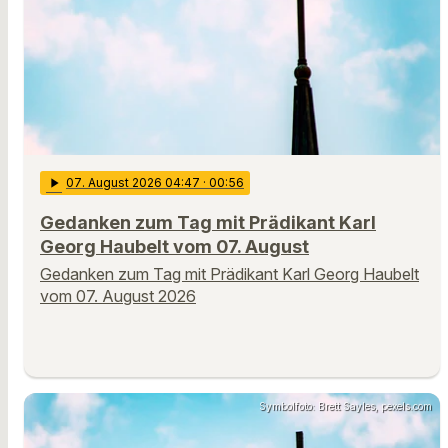
play_arrow
07
. August 2026 04:47
· 00:56
Gedanken zum Tag mit Prädikant Karl
Georg Haubelt vom 07. August
Gedanken zum Tag mit Prädikant Karl Georg Haubelt
vom 07. August 2026
Symbolfoto: Brett Sayles, pexels.com