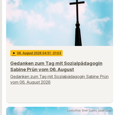
play_arrow
06
. August 2026 04:51
· 01:03
Gedanken zum Tag mit Sozialpädagogin
Sabine Prün vom 06. August
Gedanken zum Tag mit Sozialpädagogin Sabine Prün
vom 06. August 2026
Symbolfoto: Brett Sayles, pexels.com