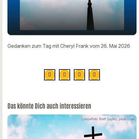
Gedanken zum Tag mit Cheryl Frank
play_arrow
Gedanken zum Tag mit Cheryl Frank vom 26. Mai 2026
vom 26. Mai
00:00
01:02
Das könnte Dich auch interessieren
Symbolfoto: Brett Sayles, pexels.com