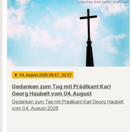
Symbolfoto: Brett Sayles, pexels.com
play_arrow
04
. August 2026 08:47
· 00:57
Gedanken zum Tag mit Prädikant Karl
Georg Haubelt vom 04. August
Gedanken zum Tag mit Prädikant Karl Georg Haubelt
vom 04. August 2026