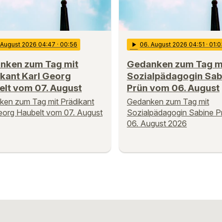
. August 2026 04:47
· 00:56
play_arrow
06
. August 2026 04:51
· 01:
nken zum Tag mit
Gedanken zum Tag m
kant Karl Georg
Sozialpädagogin Sab
elt vom 07. August
Prün vom 06. August
en zum Tag mit Prädikant
Gedanken zum Tag mit
eorg Haubelt vom 07. August
Sozialpädagogin Sabine 
06. August 2026