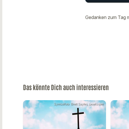
Gedanken
play_arrow
vom 29. 
Gedanken zum Tag mi
Das könnte Dich auch interessieren
Symbolfoto: Brett Sayles, pexels.com