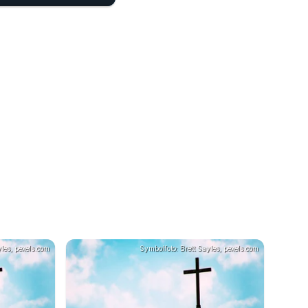
03
les, pexels.com
Symbolfoto: Brett Sayles, pexels.com