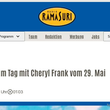
Team
Redaktion
Werbung
Jobs
Programm
S
m Tag mit Cheryl Frank vom 29. Mai
play_circle_outline
 Uhr
01:03
Sy