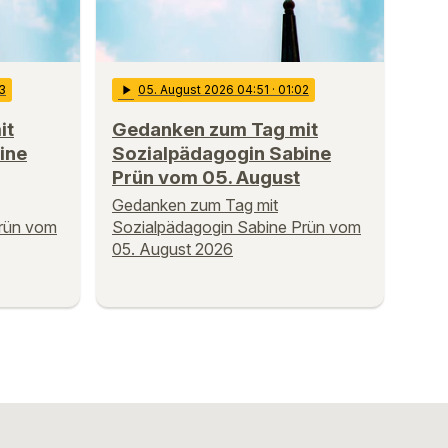
03
play_arrow
05
. August 2026 04:51
· 01:02
it
Gedanken zum Tag mit
ine
Sozialpädagogin Sabine
Prün vom 05. August
Gedanken zum Tag mit
Prün vom
Sozialpädagogin Sabine Prün vom
05. August 2026