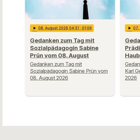
play_arrow
08
. August 2026 04:51
· 01:06
play_arrow
07
Gedanken zum Tag mit
Geda
Sozialpädagogin Sabine
Prädi
Prün vom 08. August
Haub
Gedanken zum Tag mit
Gedank
Sozialpädagogin Sabine Prün vom
Karl G
08. August 2026
2026