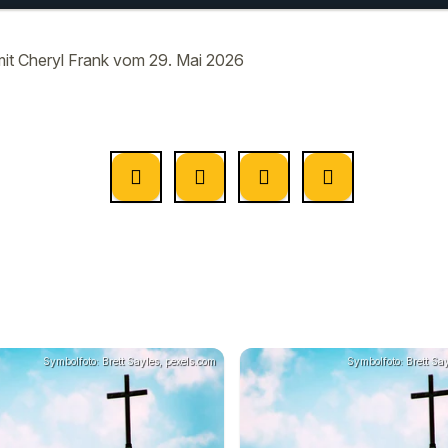
 zum Tag mit Cheryl Frank
00:00
01:
Mai
t Cheryl Frank vom 29. Mai 2026
Symbolfoto: Brett Sayles, pexels.com
Symbolfoto: Brett Say