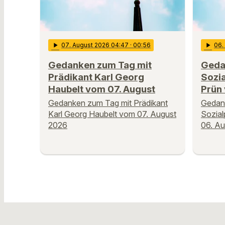
play_arrow
07
. August 2026 04:47
· 00:56
play_arrow
06
Gedanken zum Tag mit
Geda
Prädikant Karl Georg
Sozi
Haubelt vom 07. August
Prün
Gedanken zum Tag mit Prädikant
Gedan
Karl Georg Haubelt vom 07. August
Sozia
2026
06. A