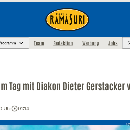
Team
Redaktion
Werbung
Jobs
Programm
S
m Tag mit Diakon Dieter Gerstacker 
play_circle_outline
10 Uhr
01:14
Sy