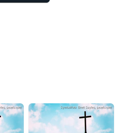
01:14
les, pexels.com
Symbolfoto: Brett Sayles, pexels.com