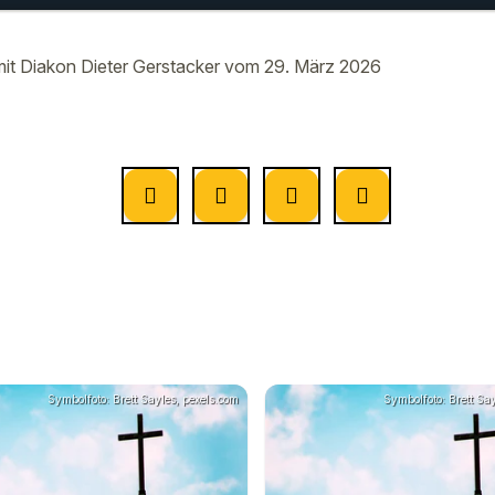
 zum Tag mit Diakon Dieter
00:00
er vom 29. März
t Diakon Dieter Gerstacker vom 29. März 2026
Symbolfoto: Brett Sayles, pexels.com
Symbolfoto: Brett Say