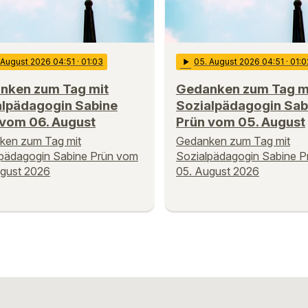
. August 2026 04:51
· 01:03
play_arrow
05
. August 2026 04:51
· 01:0
nken zum Tag mit
Gedanken zum Tag m
alpädagogin Sabine
Sozialpädagogin Sab
 vom 06. August
Prün vom 05. August
ken zum Tag mit
Gedanken zum Tag mit
lpädagogin Sabine Prün vom
Sozialpädagogin Sabine 
ugust 2026
05. August 2026