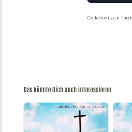
Gedanken
play_arrow
Gerstack
Gedanken zum Tag mi
Das könnte Dich auch interessieren
Symbolfoto: Brett Sayles, pexels.com