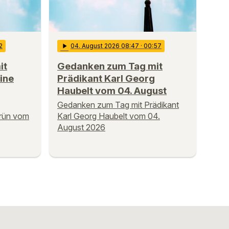
2
play_arrow
04
. August 2026 08:47
· 00:57
it
Gedanken zum Tag mit
ine
Prädikant Karl Georg
Haubelt vom 04. August
Gedanken zum Tag mit Prädikant
Prün vom
Karl Georg Haubelt vom 04.
August 2026