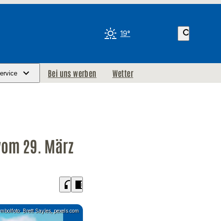
search
19°
Bei uns werben
Wetter
ervice
vom 29. März
headphones
chrome_reader_mode
mbolfoto: Brett Sayles, pexels.com