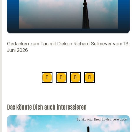
Gedanken zum Tag mit Diakon
play_arrow
Gedanken zum Tag mit Diakon Richard Sellmeyer vom 13.
Richard Sellmeyer vom 13. Juni
Juni 2026
00:00
01:13
Das könnte Dich auch interessieren
Symbolfoto: Brett Sayles, pexels.com