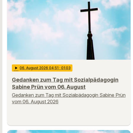
play_arrow
06
. August 2026 04:51
· 01:03
Gedanken zum Tag mit Sozialpädagogin
Sabine Prün vom 06. August
Gedanken zum Tag mit Sozialpädagogin Sabine Prün
vom 06. August 2026