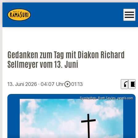
menu
Gedanken zum Tag mit Diakon Richard
Sellmeyer vom 13. Juni
play_circle_outline
headphones
chrome_reader_mode
13. Juni 2026
· 04:07 Uhr
01:13
Symbolfoto: Brett Sayles, pexels.com