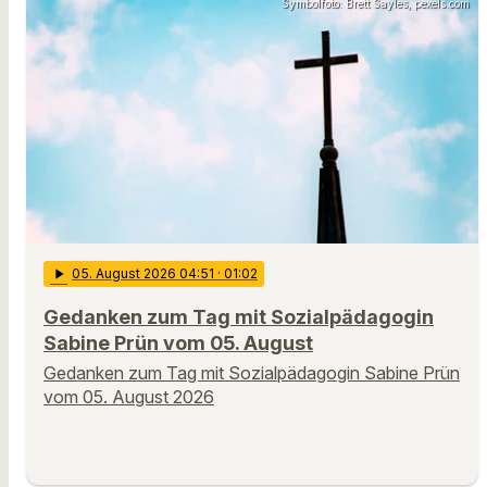
Symbolfoto: Brett Sayles, pexels.com
play_arrow
05
. August 2026 04:51
· 01:02
Gedanken zum Tag mit Sozialpädagogin
Sabine Prün vom 05. August
Gedanken zum Tag mit Sozialpädagogin Sabine Prün
vom 05. August 2026