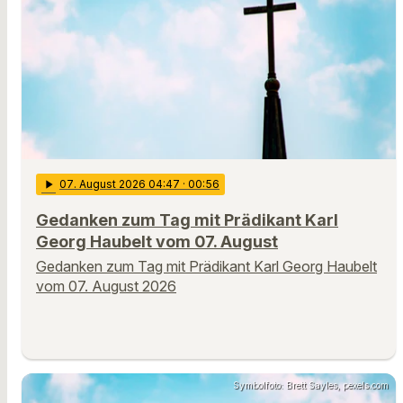
play_arrow
07
. August 2026 04:47
· 00:56
Gedanken zum Tag mit Prädikant Karl
Georg Haubelt vom 07. August
Gedanken zum Tag mit Prädikant Karl Georg Haubelt
vom 07. August 2026
Symbolfoto: Brett Sayles, pexels.com