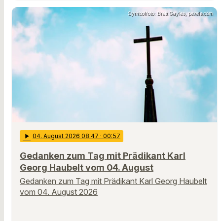
Symbolfoto: Brett Sayles, pexels.com
play_arrow
04
. August 2026 08:47
· 00:57
Gedanken zum Tag mit Prädikant Karl
Georg Haubelt vom 04. August
Gedanken zum Tag mit Prädikant Karl Georg Haubelt
vom 04. August 2026