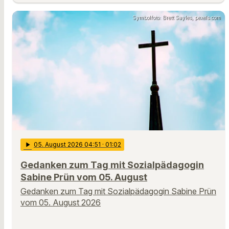
Symbolfoto: Brett Sayles, pexels.com
play_arrow
05
. August 2026 04:51
· 01:02
Gedanken zum Tag mit Sozialpädagogin
Sabine Prün vom 05. August
Gedanken zum Tag mit Sozialpädagogin Sabine Prün
vom 05. August 2026