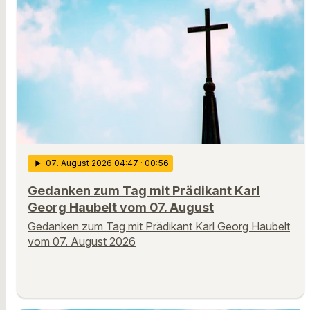
play_arrow
07
. August 2026 04:47
· 00:56
Gedanken zum Tag mit Prädikant Karl
Georg Haubelt vom 07. August
Gedanken zum Tag mit Prädikant Karl Georg Haubelt
vom 07. August 2026