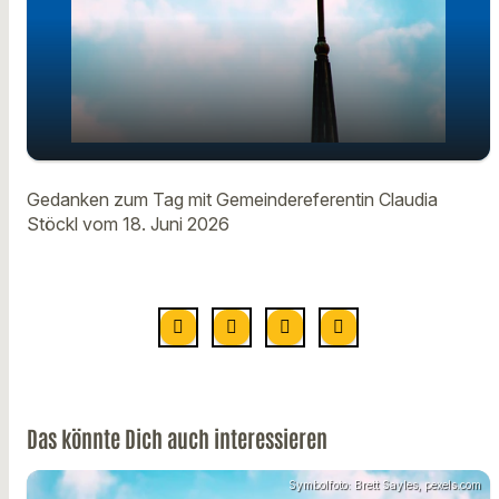
Gedanken zum Tag mit
Gedanken zum Tag mit Gemeindereferentin Claudia
play_arrow
Gemeindereferentin Claudia Stöckl
Stöckl vom 18. Juni 2026
vom 18. Juni
00:00
01:18
Das könnte Dich auch interessieren
Symbolfoto: Brett Sayles, pexels.com