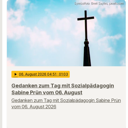
Symbolfoto: Brett Sayles, pexels.com
play_arrow
06
. August 2026 04:51
· 01:03
Gedanken zum Tag mit Sozialpädagogin
Sabine Prün vom 06. August
Gedanken zum Tag mit Sozialpädagogin Sabine Prün
vom 06. August 2026