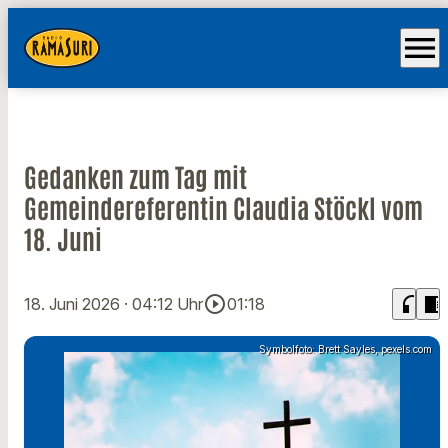
menu
Gedanken zum Tag mit
Gemeindereferentin Claudia Stöckl vom
18. Juni
play_circle_outline
headphones
chrome_reader_mode
18. Juni 2026
· 04:12 Uhr
01:18
Symbolfoto: Brett Sayles, pexels.com