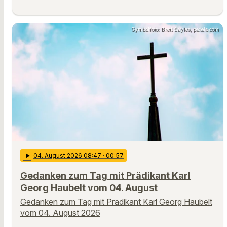
Symbolfoto: Brett Sayles, pexels.com
play_arrow
04
. August 2026 08:47
· 00:57
Gedanken zum Tag mit Prädikant Karl
Georg Haubelt vom 04. August
Gedanken zum Tag mit Prädikant Karl Georg Haubelt
vom 04. August 2026