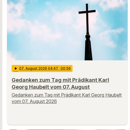
play_arrow
07
. August 2026 04:47
· 00:56
Gedanken zum Tag mit Prädikant Karl
Georg Haubelt vom 07. August
Gedanken zum Tag mit Prädikant Karl Georg Haubelt
vom 07. August 2026