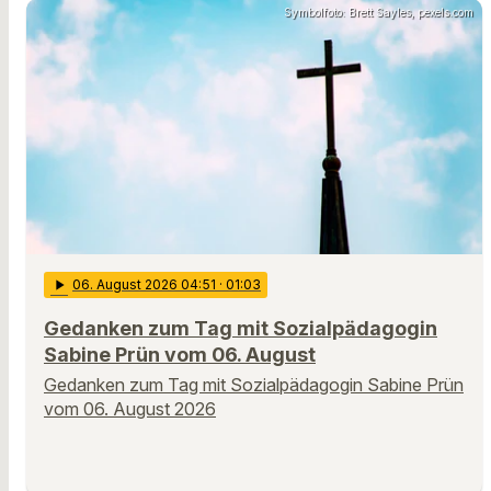
Symbolfoto: Brett Sayles, pexels.com
play_arrow
06
. August 2026 04:51
· 01:03
Gedanken zum Tag mit Sozialpädagogin
Sabine Prün vom 06. August
Gedanken zum Tag mit Sozialpädagogin Sabine Prün
vom 06. August 2026