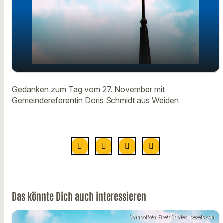
Gedanken zum Tag mit
Gedanken zum Tag vom 27. November mit
play_arrow
Gemeindereferentin Doris Schmidt
Gemeindereferentin Doris Schmidt aus Weiden
vom 27. November
00:00
01:05
Das könnte Dich auch interessieren
Symbolfoto: Brett Sayles, pexels.com