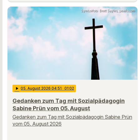
Symbolfoto: Brett Sayles, pexels.com
play_arrow
05
. August 2026 04:51
· 01:02
Gedanken zum Tag mit Sozialpädagogin
Sabine Prün vom 05. August
Gedanken zum Tag mit Sozialpädagogin Sabine Prün
vom 05. August 2026