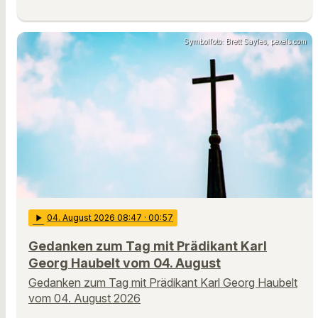
Symbolfoto: Brett Sayles, pexels.com
play_arrow
04
. August 2026 08:47
· 00:57
Gedanken zum Tag mit Prädikant Karl
Georg Haubelt vom 04. August
Gedanken zum Tag mit Prädikant Karl Georg Haubelt
vom 04. August 2026