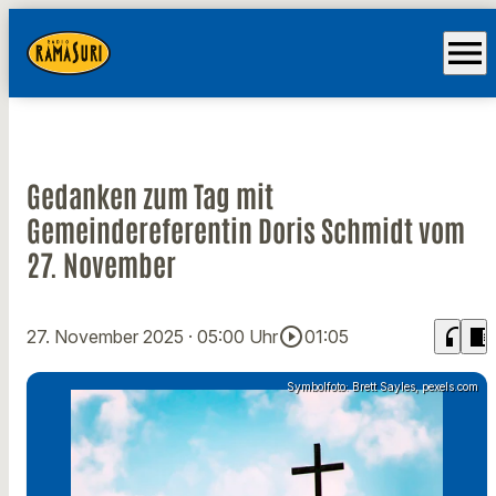
menu
Gedanken zum Tag mit
Gemeindereferentin Doris Schmidt vom
27. November
play_circle_outline
headphones
chrome_reader_mode
27. November 2025
· 05:00 Uhr
01:05
Symbolfoto: Brett Sayles, pexels.com