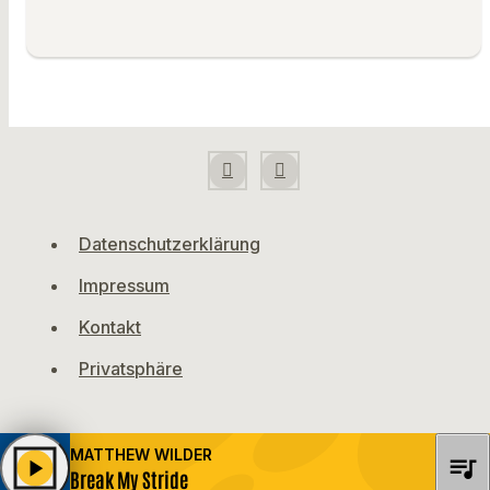
Datenschutzerklärung
Impressum
Kontakt
Privatsphäre
MATTHEW WILDER
queue_music
play_arrow
Break My Stride