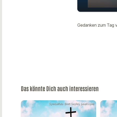
Gedanken
play_arrow
Doris Sc
Gedanken zum Tag v
Das könnte Dich auch interessieren
Symbolfoto: Brett Sayles, pexels.com