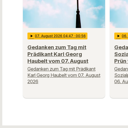
play_arrow
07
. August 2026 04:47
· 00:56
play_arrow
06
Gedanken zum Tag mit
Geda
Prädikant Karl Georg
Sozi
Haubelt vom 07. August
Prün
Gedanken zum Tag mit Prädikant
Gedan
Karl Georg Haubelt vom 07. August
Sozia
2026
06. A