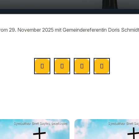
 zum Tag mit Gemeindereferentin
00:00
hmidt vom 29. November
om 29. November 2025 mit Gemeindereferentin Doris Schmid
Symbolfoto: Brett Sayles, pexels.com
Symbolfoto: Brett Say