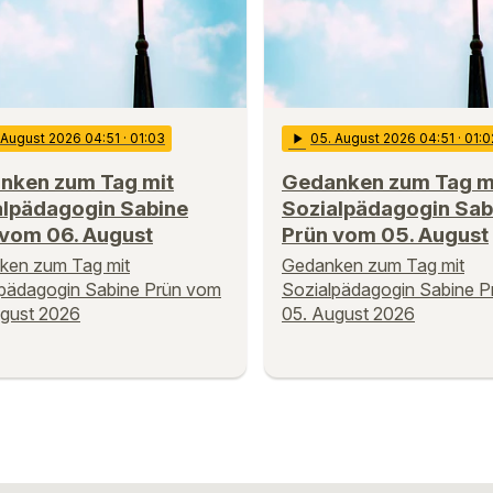
. August 2026 04:51
· 01:03
play_arrow
05
. August 2026 04:51
· 01:0
nken zum Tag mit
Gedanken zum Tag m
alpädagogin Sabine
Sozialpädagogin Sab
 vom 06. August
Prün vom 05. August
ken zum Tag mit
Gedanken zum Tag mit
lpädagogin Sabine Prün vom
Sozialpädagogin Sabine 
ugust 2026
05. August 2026