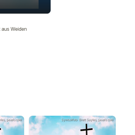
01:10
t aus Weiden
les, pexels.com
Symbolfoto: Brett Sayles, pexels.com