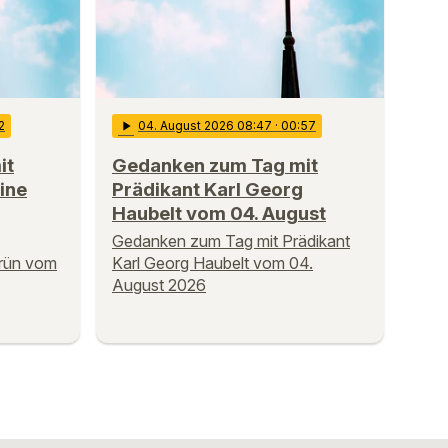
2
play_arrow
04
. August 2026 08:47
· 00:57
it
Gedanken zum Tag mit
ine
Prädikant Karl Georg
Haubelt vom 04. August
Gedanken zum Tag mit Prädikant
Prün vom
Karl Georg Haubelt vom 04.
August 2026