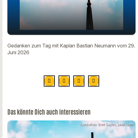
Gedanken zum Tag mit Kaplan
play_arrow
Gedanken zum Tag mit Kaplan Bastian Neumann vom 29.
Bastian Neumann vom 29. Juni
Juni 2026
00:00
01:01
Das könnte Dich auch interessieren
Symbolfoto: Brett Sayles, pexels.com