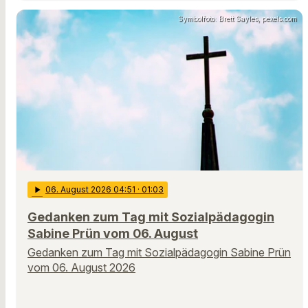
Symbolfoto: Brett Sayles, pexels.com
play_arrow
06
. August 2026 04:51
· 01:03
Gedanken zum Tag mit Sozialpädagogin
Sabine Prün vom 06. August
Gedanken zum Tag mit Sozialpädagogin Sabine Prün
vom 06. August 2026