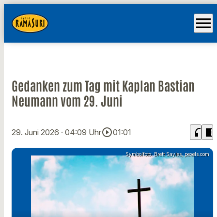
menu
Gedanken zum Tag mit Kaplan Bastian
Neumann vom 29. Juni
play_circle_outline
headphones
chrome_reader_mode
29. Juni 2026
· 04:09 Uhr
01:01
Symbolfoto: Brett Sayles, pexels.com