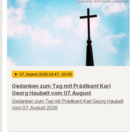
Symbolfoto: Brett Sayles, pexels.com
play_arrow
07
. August 2026 04:47
· 00:56
Gedanken zum Tag mit Prädikant Karl
Georg Haubelt vom 07. August
Gedanken zum Tag mit Prädikant Karl Georg Haubelt
vom 07. August 2026