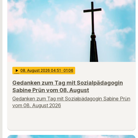
play_arrow
08
. August 2026 04:51
· 01:06
Gedanken zum Tag mit Sozialpädagogin
Sabine Prün vom 08. August
Gedanken zum Tag mit Sozialpädagogin Sabine Prün
vom 08. August 2026