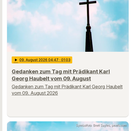
play_arrow
09
. August 2026 04:47
· 01:03
Gedanken zum Tag mit Prädikant Karl
Georg Haubelt vom 09. August
Gedanken zum Tag mit Prädikant Karl Georg Haubelt
vom 09. August 2026
Symbolfoto: Brett Sayles, pexels.com