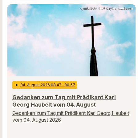
Symbolfoto: Brett Sayles, pexels.com
play_arrow
04
. August 2026 08:47
· 00:57
Gedanken zum Tag mit Prädikant Karl
Georg Haubelt vom 04. August
Gedanken zum Tag mit Prädikant Karl Georg Haubelt
vom 04. August 2026