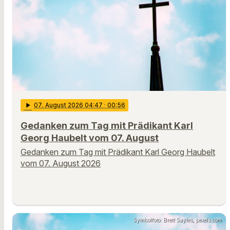
play_arrow
07
. August 2026 04:47
· 00:56
Gedanken zum Tag mit Prädikant Karl
Georg Haubelt vom 07. August
Gedanken zum Tag mit Prädikant Karl Georg Haubelt
vom 07. August 2026
Symbolfoto: Brett Sayles, pexels.com