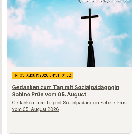
Symbolfoto: Brett Sayles, pexels.com
play_arrow
05
. August 2026 04:51
· 01:02
Gedanken zum Tag mit Sozialpädagogin
Sabine Prün vom 05. August
Gedanken zum Tag mit Sozialpädagogin Sabine Prün
vom 05. August 2026