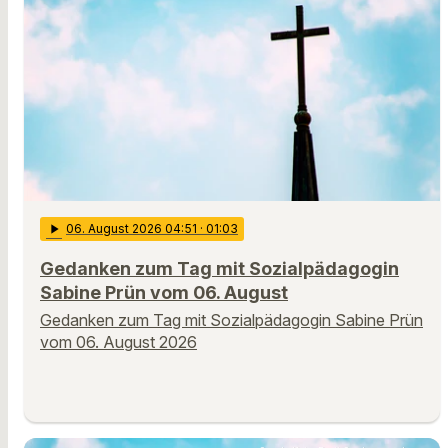
play_arrow
06
. August 2026 04:51
· 01:03
Gedanken zum Tag mit Sozialpädagogin
Sabine Prün vom 06. August
Gedanken zum Tag mit Sozialpädagogin Sabine Prün
vom 06. August 2026