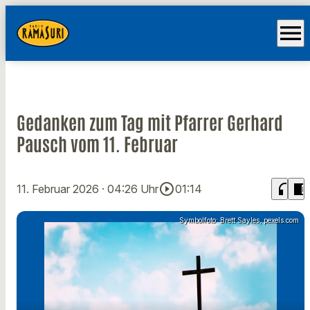
menu
Gedanken zum Tag mit Pfarrer Gerhard
Pausch vom 11. Februar
play_circle_outline
headphones
chrome_reader_mode
11. Februar 2026
· 04:26 Uhr
01:14
Symbolfoto: Brett Sayles, pexels.com