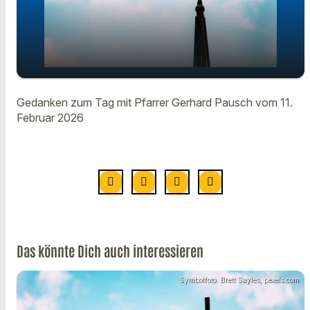
Gedanken zum Tag mit Pfarrer
play_arrow
Gedanken zum Tag mit Pfarrer Gerhard Pausch vom 11.
Gerhard Pausch vom 11. Februar
Februar 2026
00:00
01:14
Das könnte Dich auch interessieren
Symbolfoto: Brett Sayles, pexels.com