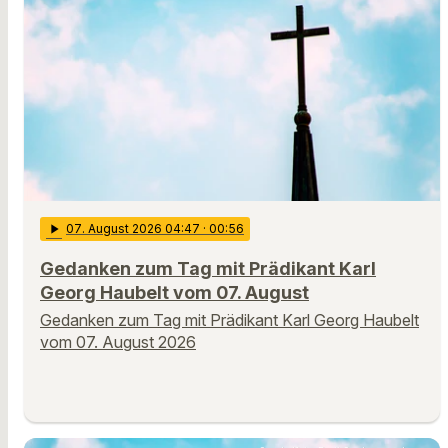
play_arrow
07
. August 2026 04:47
· 00:56
Gedanken zum Tag mit Prädikant Karl
Georg Haubelt vom 07. August
Gedanken zum Tag mit Prädikant Karl Georg Haubelt
vom 07. August 2026