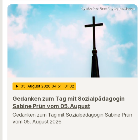
Symbolfoto: Brett Sayles, pexels.com
play_arrow
05
. August 2026 04:51
· 01:02
Gedanken zum Tag mit Sozialpädagogin
Sabine Prün vom 05. August
Gedanken zum Tag mit Sozialpädagogin Sabine Prün
vom 05. August 2026