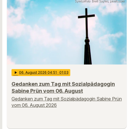
Symbolfoto: Brett Sayles, pexels.com
play_arrow
06
. August 2026 04:51
· 01:03
Gedanken zum Tag mit Sozialpädagogin
Sabine Prün vom 06. August
Gedanken zum Tag mit Sozialpädagogin Sabine Prün
vom 06. August 2026