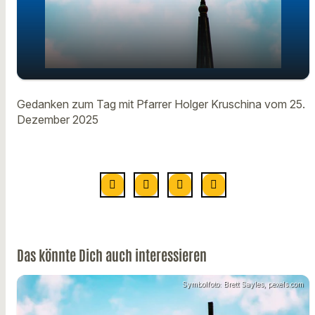
Gedanken zum Tag mit Pfarrer
play_arrow
Gedanken zum Tag mit Pfarrer Holger Kruschina vom 25.
Holger Kruschina vom 25. Dezember
Dezember 2025
00:00
01:08
Das könnte Dich auch interessieren
Symbolfoto: Brett Sayles, pexels.com