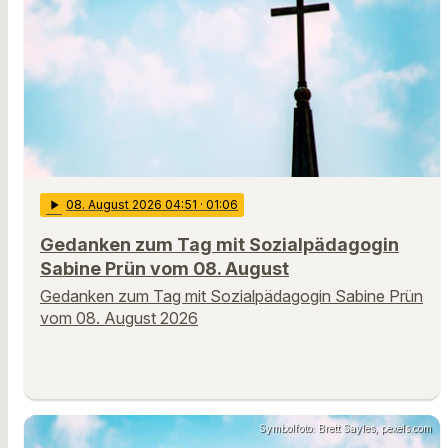
play_arrow
08
. August 2026 04:51
· 01:06
Gedanken zum Tag mit Sozialpädagogin
Sabine Prün vom 08. August
Gedanken zum Tag mit Sozialpädagogin Sabine Prün
vom 08. August 2026
Symbolfoto: Brett Sayles, pexels.com