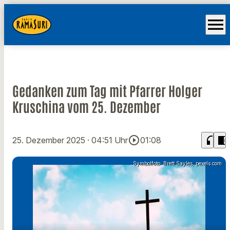
menu
Gedanken zum Tag mit Pfarrer Holger
Kruschina vom 25. Dezember
play_circle_outline
headphones
chrome_reader_mode
25. Dezember 2025
· 04:51 Uhr
01:08
Symbolfoto: Brett Sayles, pexels.com