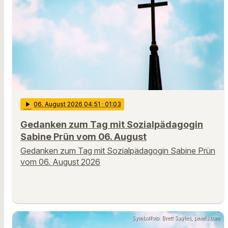
play_arrow
06
. August 2026 04:51
· 01:03
Gedanken zum Tag mit Sozialpädagogin
Sabine Prün vom 06. August
Gedanken zum Tag mit Sozialpädagogin Sabine Prün
vom 06. August 2026
Symbolfoto: Brett Sayles, pexels.com