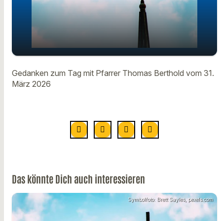
Gedanken zum Tag mit Pfarrer
play_arrow
Gedanken zum Tag mit Pfarrer Thomas Berthold vom 31.
Thomas Berthold - 31. März 2026
März 2026
00:00
00:57
Das könnte Dich auch interessieren
Symbolfoto: Brett Sayles, pexels.com