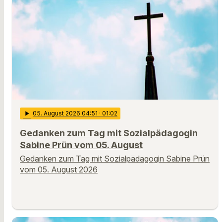
play_arrow
05
. August 2026 04:51
· 01:02
Gedanken zum Tag mit Sozialpädagogin
Sabine Prün vom 05. August
Gedanken zum Tag mit Sozialpädagogin Sabine Prün
vom 05. August 2026