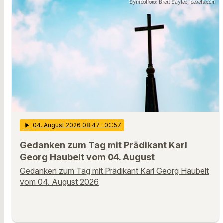
Symbolfoto: Brett Sayles, pexels.com
play_arrow
04
. August 2026 08:47
· 00:57
Gedanken zum Tag mit Prädikant Karl
Georg Haubelt vom 04. August
Gedanken zum Tag mit Prädikant Karl Georg Haubelt
vom 04. August 2026