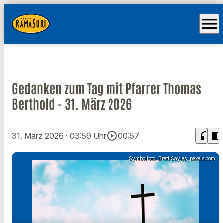
menu
Gedanken zum Tag mit Pfarrer Thomas
Berthold - 31. März 2026
play_circle_outline
headphones
chrome_reader_mode
31. März 2026
· 03:59 Uhr
00:57
Symbolfoto: Brett Sayles, pexels.com