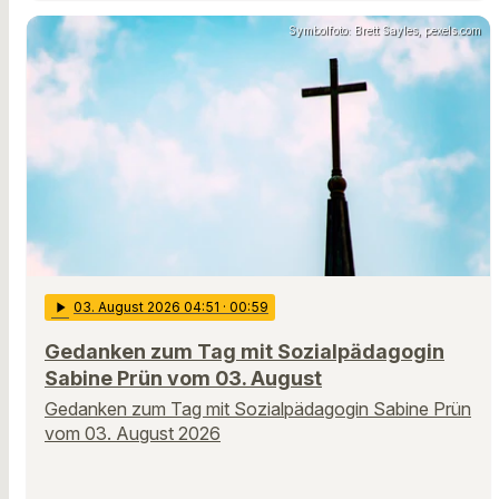
Symbolfoto: Brett Sayles, pexels.com
play_arrow
03
. August 2026 04:51
· 00:59
Gedanken zum Tag mit Sozialpädagogin
Sabine Prün vom 03. August
Gedanken zum Tag mit Sozialpädagogin Sabine Prün
vom 03. August 2026