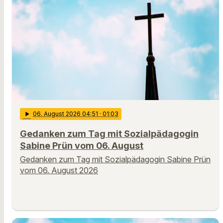
play_arrow
06
. August 2026 04:51
· 01:03
Gedanken zum Tag mit Sozialpädagogin
Sabine Prün vom 06. August
Gedanken zum Tag mit Sozialpädagogin Sabine Prün
vom 06. August 2026