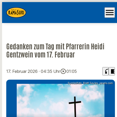
menu
Gedanken zum Tag mit Pfarrerin Heidi
Gentzwein vom 17. Februar
play_circle_outline
headphones
chrome_reader_mode
17. Februar 2026
· 04:35 Uhr
01:05
Symbolfoto: Brett Sayles, pexels.com