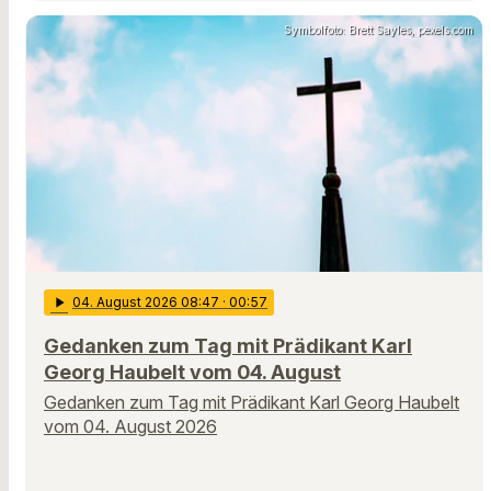
Symbolfoto: Brett Sayles, pexels.com
play_arrow
04
. August 2026 08:47
· 00:57
Gedanken zum Tag mit Prädikant Karl
Georg Haubelt vom 04. August
Gedanken zum Tag mit Prädikant Karl Georg Haubelt
vom 04. August 2026