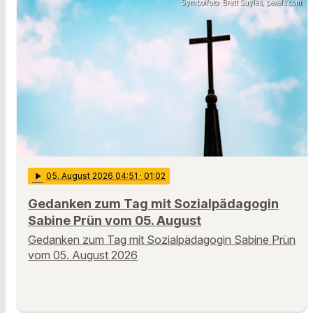
Symbolfoto: Brett Sayles, pexels.com
play_arrow
05
. August 2026 04:51
· 01:02
Gedanken zum Tag mit Sozialpädagogin
Sabine Prün vom 05. August
Gedanken zum Tag mit Sozialpädagogin Sabine Prün
vom 05. August 2026