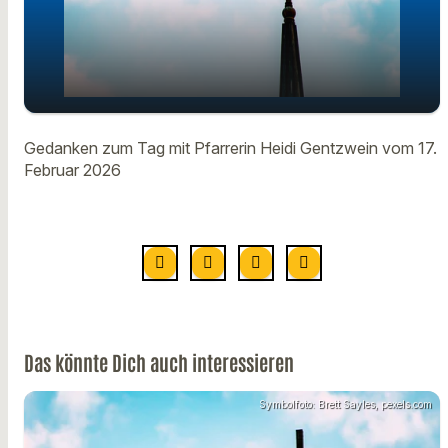
Gedanken zum Tag mit Pfarrerin
play_arrow
Gedanken zum Tag mit Pfarrerin Heidi Gentzwein vom 17.
Heidi Gentzwein vom 17. Februar
Februar 2026
00:00
01:05
Das könnte Dich auch interessieren
Symbolfoto: Brett Sayles, pexels.com