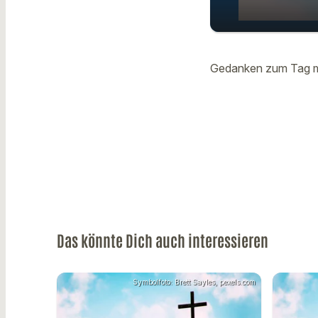
Gedanken
play_arrow
Haubelt 
Gedanken zum Tag mi
Das könnte Dich auch interessieren
Symbolfoto: Brett Sayles, pexels.com