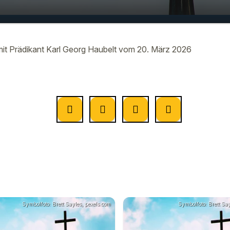
 zum Tag mit Prädikant Karl Georg
00:00
vom 20. März
t Prädikant Karl Georg Haubelt vom 20. März 2026
Symbolfoto: Brett Sayles, pexels.com
Symbolfoto: Brett Say