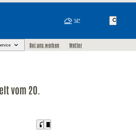
search
14°
Bei uns werben
Wetter
ervice
elt vom 20.
headphones
chrome_reader_mode