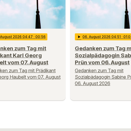
. August 2026 04:47
· 00:56
play_arrow
06
. August 2026 04:51
· 01:
nken zum Tag mit
Gedanken zum Tag m
kant Karl Georg
Sozialpädagogin Sab
elt vom 07. August
Prün vom 06. August
en zum Tag mit Prädikant
Gedanken zum Tag mit
eorg Haubelt vom 07. August
Sozialpädagogin Sabine 
06. August 2026