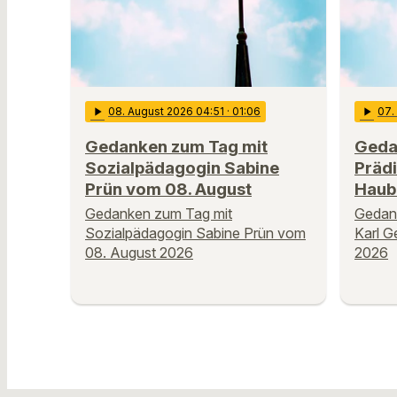
play_arrow
08
. August 2026 04:51
· 01:06
play_arrow
07
Gedanken zum Tag mit
Geda
Sozialpädagogin Sabine
Prädi
Prün vom 08. August
Haub
Gedanken zum Tag mit
Gedank
Sozialpädagogin Sabine Prün vom
Karl G
08. August 2026
2026