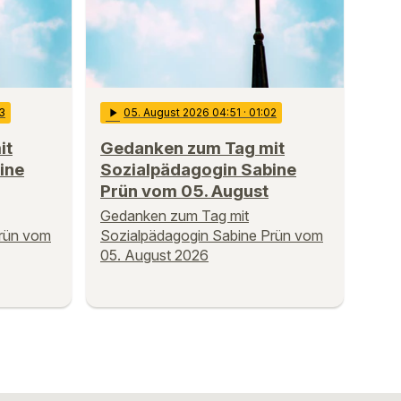
03
play_arrow
05
. August 2026 04:51
· 01:02
it
Gedanken zum Tag mit
ine
Sozialpädagogin Sabine
Prün vom 05. August
Gedanken zum Tag mit
Prün vom
Sozialpädagogin Sabine Prün vom
05. August 2026