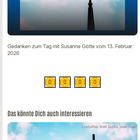
Gedanken zum Tag mit Susanne
play_arrow
Gedanken zum Tag mit Susanne Götte vom 13. Februar
Götte vom 13. Februar
2026
00:00
00:58
Das könnte Dich auch interessieren
Symbolfoto: Brett Sayles, pexels.com