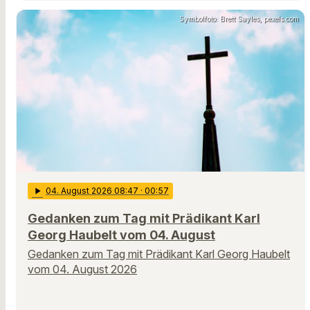
Symbolfoto: Brett Sayles, pexels.com
play_arrow
04
. August 2026 08:47
· 00:57
Gedanken zum Tag mit Prädikant Karl
Georg Haubelt vom 04. August
Gedanken zum Tag mit Prädikant Karl Georg Haubelt
vom 04. August 2026