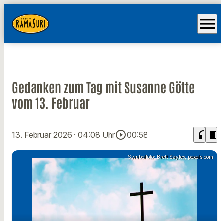
menu
Gedanken zum Tag mit Susanne Götte
vom 13. Februar
play_circle_outline
headphones
chrome_reader_mode
13. Februar 2026
· 04:08 Uhr
00:58
Symbolfoto: Brett Sayles, pexels.com