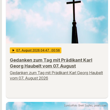
play_arrow
07
. August 2026 04:47
· 00:56
Gedanken zum Tag mit Prädikant Karl
Georg Haubelt vom 07. August
Gedanken zum Tag mit Prädikant Karl Georg Haubelt
vom 07. August 2026
Symbolfoto: Brett Sayles, pexels.com