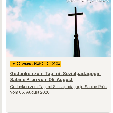
Symbolfoto: Brett Sayles, pexels.com
play_arrow
05
. August 2026 04:51
· 01:02
Gedanken zum Tag mit Sozialpädagogin
Sabine Prün vom 05. August
Gedanken zum Tag mit Sozialpädagogin Sabine Prün
vom 05. August 2026