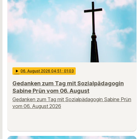
play_arrow
06
. August 2026 04:51
· 01:03
Gedanken zum Tag mit Sozialpädagogin
Sabine Prün vom 06. August
Gedanken zum Tag mit Sozialpädagogin Sabine Prün
vom 06. August 2026