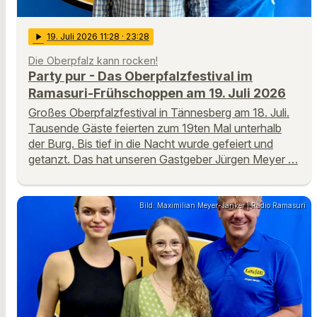
play_arrow
19
. Juli 2026 11:28
· 23:28
Die Oberpfalz kann rocken!
Party pur - Das Oberpfalzfestival im
Ramasuri-Frühschoppen am 19. Juli 2026
Großes Oberpfalzfestival in Tännesberg am 18. Juli.
Tausende Gäste feierten zum 19ten Mal unterhalb
der Burg. Bis tief in die Nacht wurde gefeiert und
getanzt. Das hat unseren Gastgeber Jürgen Meyer …
Bild: Maximilian Meyer-Janker | Radio Ramasuri