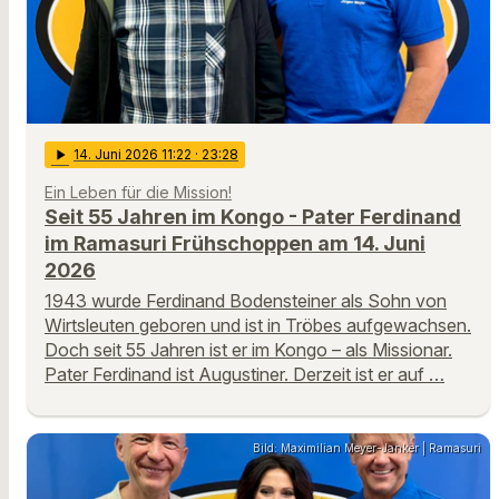
play_arrow
14
. Juni 2026 11:22
· 23:28
Ein Leben für die Mission!
Seit 55 Jahren im Kongo - Pater Ferdinand
im Ramasuri Frühschoppen am 14. Juni
2026
1943 wurde Ferdinand Bodensteiner als Sohn von
Wirtsleuten geboren und ist in Tröbes aufgewachsen.
Doch seit 55 Jahren ist er im Kongo – als Missionar.
Pater Ferdinand ist Augustiner. Derzeit ist er auf …
Bild: Maximilian Meyer-Janker | Ramasuri