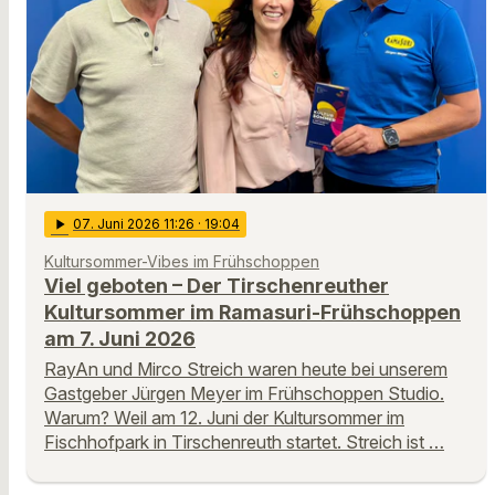
play_arrow
07
. Juni 2026 11:26
· 19:04
Kultursommer-Vibes im Frühschoppen
Viel geboten – Der Tirschenreuther
Kultursommer im Ramasuri-Frühschoppen
am 7. Juni 2026
RayAn und Mirco Streich waren heute bei unserem
Gastgeber Jürgen Meyer im Frühschoppen Studio.
Warum? Weil am 12. Juni der Kultursommer im
Fischhofpark in Tirschenreuth startet. Streich ist …