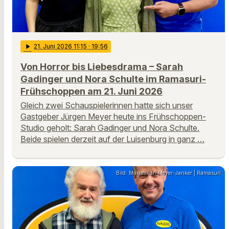
play_arrow
21
. Juni 2026 11:15
· 19:56
Von Horror bis Liebesdrama – Sarah
Gadinger und Nora Schulte im Ramasuri-
Frühschoppen am 21. Juni 2026
Gleich zwei Schauspielerinnen hatte sich unser
Gastgeber Jürgen Meyer heute ins Frühschoppen-
Studio geholt: Sarah Gadinger und Nora Schulte.
Beide spielen derzeit auf der Luisenburg in ganz …
Bild: Maximilian Meyer-Janker | Ramasuri