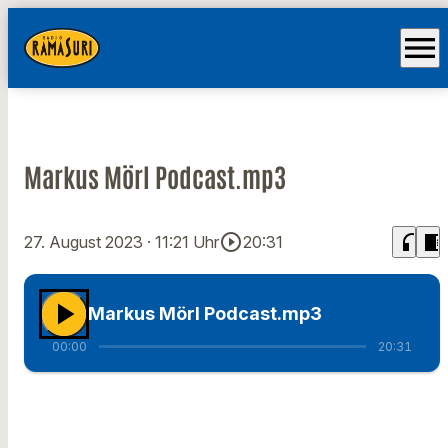
menu
Markus Mörl Podcast.mp3
play_circle_outline
headphones
chrome_reader_mode
27. August 2023
· 11:21 Uhr
20:31
play_arrow
Markus Mörl Podcast.mp3
00:00
20:31