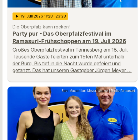
play_arrow
19
. Juli 2026 11:28
· 23:28
Die Oberpfalz kann rocken!
Party pur - Das Oberpfalzfestival im
Ramasuri-Frühschoppen am 19. Juli 2026
Großes Oberpfalzfestival in Tännesberg am 18. Juli.
Tausende Gäste feierten zum 19ten Mal unterhalb
der Burg. Bis tief in die Nacht wurde gefeiert und
getanzt. Das hat unseren Gastgeber Jürgen Meyer …
Bild: Maximilian Meyer-Janker | Radio Ramasuri