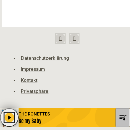
Datenschutzerklärung
Impressum
Kontakt
Privatsphäre
THE RONETTES
queue_music
play_arrow
Be my Baby