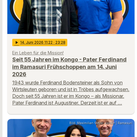
play_arrow
14
. Juni 2026 11:22
· 23:28
Ein Leben für die Mission!
Seit 55 Jahren im Kongo - Pater Ferdinand
im Ramasuri Frühschoppen am 14. Juni
2026
1943 wurde Ferdinand Bodensteiner als Sohn von
Wirtsleuten geboren und ist in Tröbes aufgewachsen.
Doch seit 55 Jahren ist er im Kongo – als Missionar.
Pater Ferdinand ist Augustiner. Derzeit ist er auf …
Bild: Maximilian Meyer-Janker | Ramasuri