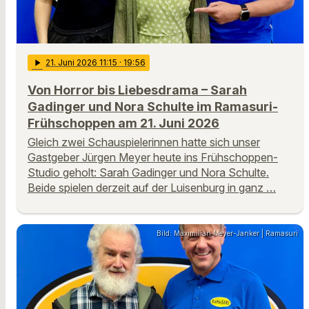
play_arrow
21
. Juni 2026 11:15
· 19:56
Von Horror bis Liebesdrama – Sarah
Gadinger und Nora Schulte im Ramasuri-
Frühschoppen am 21. Juni 2026
Gleich zwei Schauspielerinnen hatte sich unser
Gastgeber Jürgen Meyer heute ins Frühschoppen-
Studio geholt: Sarah Gadinger und Nora Schulte.
Beide spielen derzeit auf der Luisenburg in ganz …
Bild: Maximilian Meyer-Janker | Ramasuri