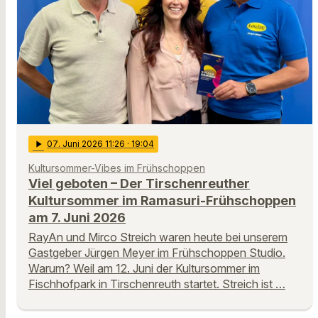
play_arrow
07
. Juni 2026 11:26
· 19:04
Kultursommer-Vibes im Frühschoppen
Viel geboten – Der Tirschenreuther
Kultursommer im Ramasuri-Frühschoppen
am 7. Juni 2026
RayAn und Mirco Streich waren heute bei unserem
Gastgeber Jürgen Meyer im Frühschoppen Studio.
Warum? Weil am 12. Juni der Kultursommer im
Fischhofpark in Tirschenreuth startet. Streich ist …