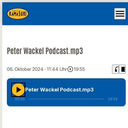
menu
Peter Wackel Podcast.mp3
play_circle_outline
headphones
chrome_reader_mode
06. Oktober 2024
· 11:44 Uhr
19:55
play_arrow
Peter Wackel Podcast.mp3
00:00
19:55