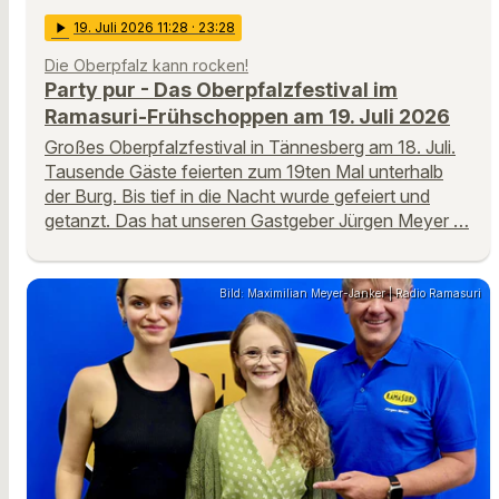
play_arrow
19
. Juli 2026 11:28
· 23:28
Die Oberpfalz kann rocken!
Party pur - Das Oberpfalzfestival im
Ramasuri-Frühschoppen am 19. Juli 2026
Großes Oberpfalzfestival in Tännesberg am 18. Juli.
Tausende Gäste feierten zum 19ten Mal unterhalb
der Burg. Bis tief in die Nacht wurde gefeiert und
getanzt. Das hat unseren Gastgeber Jürgen Meyer …
Bild: Maximilian Meyer-Janker | Radio Ramasuri