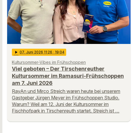
play_arrow
07
. Juni 2026 11:26
· 19:04
Kultursommer-Vibes im Frühschoppen
Viel geboten – Der Tirschenreuther
Kultursommer im Ramasuri-Frühschoppen
am 7. Juni 2026
RayAn und Mirco Streich waren heute bei unserem
Gastgeber Jürgen Meyer im Frühschoppen Studio.
Warum? Weil am 12. Juni der Kultursommer im
Fischhofpark in Tirschenreuth startet. Streich ist …