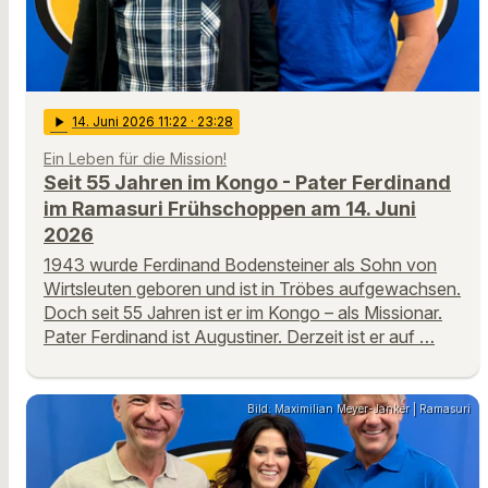
play_arrow
14
. Juni 2026 11:22
· 23:28
Ein Leben für die Mission!
Seit 55 Jahren im Kongo - Pater Ferdinand
im Ramasuri Frühschoppen am 14. Juni
2026
1943 wurde Ferdinand Bodensteiner als Sohn von
Wirtsleuten geboren und ist in Tröbes aufgewachsen.
Doch seit 55 Jahren ist er im Kongo – als Missionar.
Pater Ferdinand ist Augustiner. Derzeit ist er auf …
Bild: Maximilian Meyer-Janker | Ramasuri