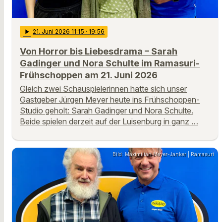
play_arrow
21
. Juni 2026 11:15
· 19:56
Von Horror bis Liebesdrama – Sarah
Gadinger und Nora Schulte im Ramasuri-
Frühschoppen am 21. Juni 2026
Gleich zwei Schauspielerinnen hatte sich unser
Gastgeber Jürgen Meyer heute ins Frühschoppen-
Studio geholt: Sarah Gadinger und Nora Schulte.
Beide spielen derzeit auf der Luisenburg in ganz …
Bild: Maximilian Meyer-Janker | Ramasuri