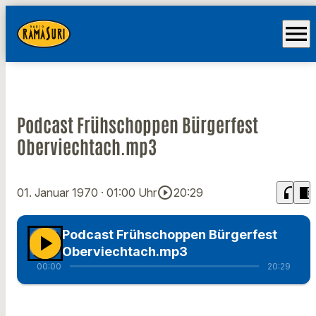
menu
Podcast Frühschoppen Bürgerfest
Oberviechtach.mp3
play_circle_outline
headphones
chrome_reader_mode
01. Januar 1970
· 01:00 Uhr
20:29
Podcast Frühschoppen Bürgerfest
play_arrow
Oberviechtach.mp3
00:00
20:29