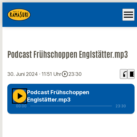
menu
Podcast Frühschoppen Englstätter.mp3
play_circle_outline
headphones
chrome_reader_mode
30. Juni 2024
· 11:51 Uhr
23:30
Podcast Frühschoppen
play_arrow
Englstätter.mp3
00:00
23:30