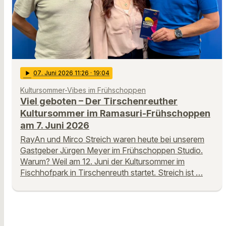
play_arrow
07
. Juni 2026 11:26
· 19:04
Kultursommer-Vibes im Frühschoppen
Viel geboten – Der Tirschenreuther
Kultursommer im Ramasuri-Frühschoppen
am 7. Juni 2026
RayAn und Mirco Streich waren heute bei unserem
Gastgeber Jürgen Meyer im Frühschoppen Studio.
Warum? Weil am 12. Juni der Kultursommer im
Fischhofpark in Tirschenreuth startet. Streich ist …