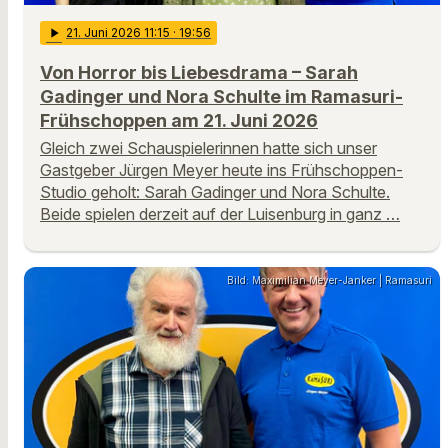
play_arrow
21
. Juni 2026 11:15
· 19:56
Von Horror bis Liebesdrama – Sarah
Gadinger und Nora Schulte im Ramasuri-
Frühschoppen am 21. Juni 2026
Gleich zwei Schauspielerinnen hatte sich unser
Gastgeber Jürgen Meyer heute ins Frühschoppen-
Studio geholt: Sarah Gadinger und Nora Schulte.
Beide spielen derzeit auf der Luisenburg in ganz …
Bild: Maximilian Meyer-Janker | Ramasuri