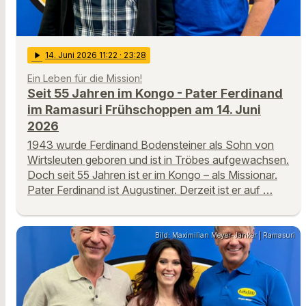
play_arrow
14
. Juni 2026 11:22
· 23:28
Ein Leben für die Mission!
Seit 55 Jahren im Kongo - Pater Ferdinand
im Ramasuri Frühschoppen am 14. Juni
2026
1943 wurde Ferdinand Bodensteiner als Sohn von
Wirtsleuten geboren und ist in Tröbes aufgewachsen.
Doch seit 55 Jahren ist er im Kongo – als Missionar.
Pater Ferdinand ist Augustiner. Derzeit ist er auf …
Bild: Maximilian Meyer-Janker | Ramasuri