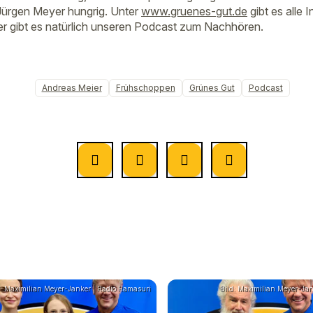
ürgen Meyer hungrig. Unter
www.gruenes-gut.de
gibt es alle
hier gibt es natürlich unseren Podcast zum Nachhören.
Andreas Meier
Frühschoppen
Grünes Gut
Podcast
d: Maximilian Meyer-Janker | Radio Ramasuri
Bild: Maximilian Meyer-Ja