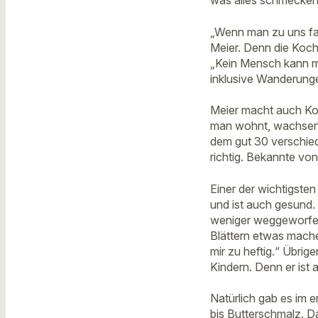
was alles schmecken
„Wenn man zu uns fahr
Meier. Denn die Koch
„Kein Mensch kann m
inklusive Wanderunge
Meier macht auch Ko
man wohnt, wachsen m
dem gut 30 verschied
richtig. Bekannte v
Einer der wichtigste
und ist auch gesund.
weniger weggeworfen
Blättern etwas machen
mir zu heftig.“ Übrig
Kindern. Denn er ist a
Natürlich gab es im 
bis Butterschmalz. D