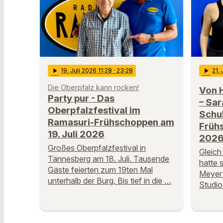
play_arrow
19
. Juli 2026 11:28
· 23:28
play_arrow
21
.
Die Oberpfalz kann rocken!
Von 
Party pur - Das
– Sa
Oberpfalzfestival im
Schul
Ramasuri-Frühschoppen am
Früh
19. Juli 2026
202
Großes Oberpfalzfestival in
Gleich
Tännesberg am 18. Juli. Tausende
hatte 
Gäste feierten zum 19ten Mal
Meyer 
unterhalb der Burg. Bis tief in die …
Studio