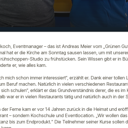
ne Gut“ im Ramasuri-Frühschoppen am
00:00
 2025
och, Eventmanager – das ist Andreas Meier vom „Grünen Gut“ 
al hat er die Kirche am Sonntag sausen lassen, um mit unser
ühschoppen-Studio zu frühstücken. Sein Wissen gibt er in Büc
derte er, wie alles kam.
h mich schon immer interessiert“, erzählt er. Dank einer tollen 
um Beruf machen. Natürlich in vielen verschiedenen Restaura
sich schulen“, erklärt er das Grundverständnis derer, die es i
lb war er in vielen Restaurants tätig und natürlich auch in der
n der Ferne kam er vor 14 Jahren zurück in die Heimat und eröf
rant – sondern Kochschule und Eventlocation. „Wir wollen da
anz bis zum Endprodukt.“ Die Teilnehmer seiner Kurse sollen d