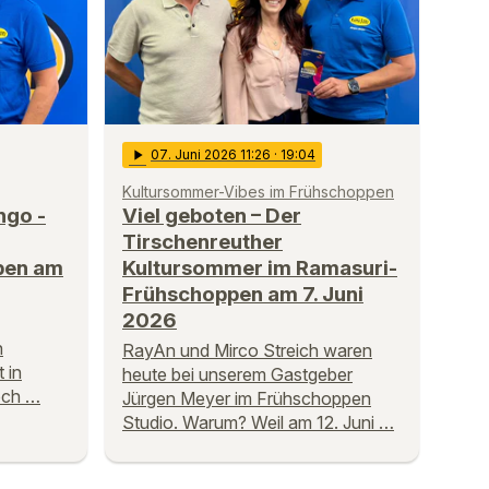
play_arrow
07
. Juni 2026 11:26
· 19:04
Kultursommer-Vibes im Frühschoppen
ngo -
Viel geboten – Der
Tirschenreuther
pen am
Kultursommer im Ramasuri-
Frühschoppen am 7. Juni
2026
n
RayAn und Mirco Streich waren
 in
heute bei unserem Gastgeber
och …
Jürgen Meyer im Frühschoppen
Studio. Warum? Weil am 12. Juni …