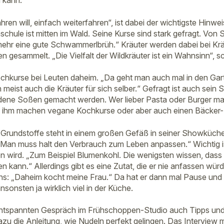
 kann.
en will, einfach weiterfahren“, ist dabei der wichtigste Hinwei
schule ist mitten im Wald. Seine Kurse sind stark gefragt. Von
ehr eine gute Schwammerlbrüh.“ Kräuter werden dabei bei Kr
n gesammelt. „Die Vielfalt der Wildkräuter ist ein Wahnsinn“, 
chkurse bei Leuten daheim. „Da geht man auch mal in den Gar
eist auch die Kräuter für sich selber.“ Gefragt ist auch sein
ene Soßen gemacht werden. Wer lieber Pasta oder Burger mag,
on ihm machen vegane Kochkurse oder aber auch einen Bäcker
n Grundstoffe steht in einem großen Gefäß in seiner Showküche
 Man muss halt den Verbrauch zum Leben anpassen.“ Wichtig i
 wird. „Zum Beispiel Blumenkohl. Die wenigsten wissen, das
 kann.“ Allerdings gibt es eine Zutat, die er nie anfassen würd
ens: „Daheim kocht meine Frau.“ Da hat er dann mal Pause und sp
nsonsten ja wirklich viel in der Küche.
entspannten Gespräch im Frühschoppen-Studio auch Tipps und 
azu die Anleitung, wie Nudeln perfekt gelingen. Das Interview 