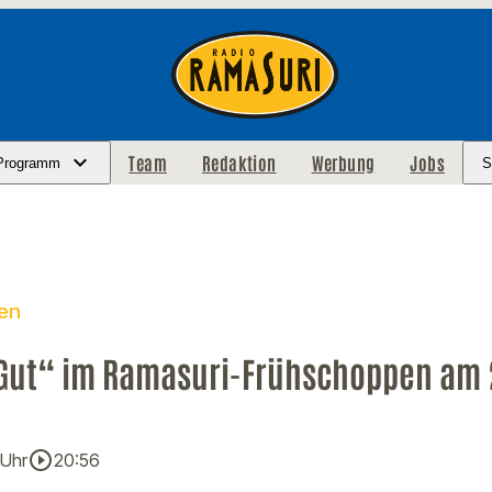
Team
Redaktion
Werbung
Jobs
Programm
S
en
Gut“ im Ramasuri-Frühschoppen am 2
play_circle_outline
 Uhr
20:56