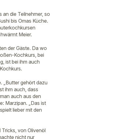
s an die Teilnehmer, so
 Sushi bis Omas Küche.
äuterkochkursen
schwärmt Meier.
ten der Gäste. Da wo
 Soßen-Kochkurs, bei
 ist bei ihm auch
-Kochkurs.
. „Butter gehört dazu
st ihm auch, dass
s man auch aus den
e: Marzipan. „Das ist
ielt lieber mit den
Tricks, von Olivenöl
machte nicht nur