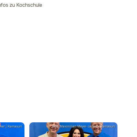
 Infos zu Kochschule
nker | Ramasuri
Bild: Maximilian Meyer-Janker | Ramasuri