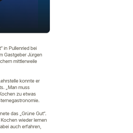
20:56
in Pullenried bei
em Gastgeber Jürgen
hern mittlerweile
Lehrstelle konnte er
nts. „Man muss
m Kochen zu etwas
 Sternegastronomie.
fnete das „Grüne Gut“.
s Kochen wieder lernen
abei auch erfahren,