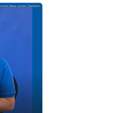
imilian Meyer-Janker | Ramasuri