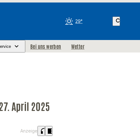
search
29°
Bei uns werben
Wetter
ervice
7. April 2025
headphones
chrome_reader_mode
Anzeige