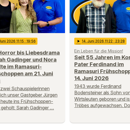
 Juni 2026 11:15
· 19:56
play_arrow
14
. Juni 2026 11:22
· 23:28
Ein Leben für die Mission!
Horror bis Liebesdrama
Seit 55 Jahren im Ko
rah Gadinger und Nora
Pater Ferdinand im
te im Ramasuri-
Ramasuri Frühschop
schoppen am 21. Juni
14. Juni 2026
6
1943 wurde Ferdinand
 zwei Schauspielerinnen
Bodensteiner als Sohn vo
sich unser Gastgeber Jürgen
Wirtsleuten geboren und ist
heute ins Frühschoppen-
Tröbes aufgewachsen. D
 geholt: Sarah Gadinger …