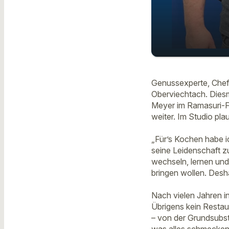
Das „Grü
play_arrow
27. April
Genussexperte, Chefk
Oberviechtach. Diesm
Meyer im Ramasuri-Fr
weiter. Im Studio plau
„Für’s Kochen habe ic
seine Leidenschaft z
wechseln, lernen und 
bringen wollen. Desha
Nach vielen Jahren i
Übrigens kein Restau
– von der Grundsubst