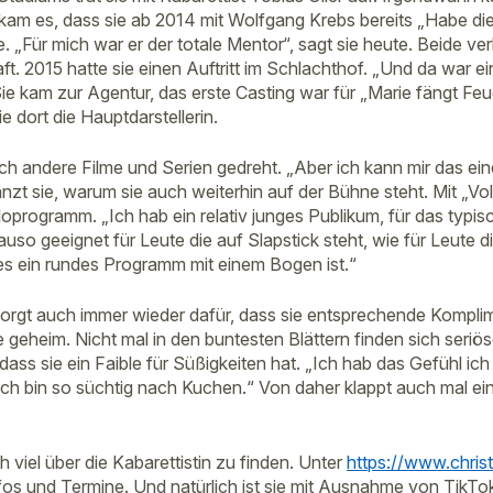
am es, dass sie ab 2014 mit Wolfgang Krebs bereits „Habe di
 „Für mich war er der totale Mentor“, sagt sie heute. Beide ve
ft. 2015 hatte sie einen Auftritt im Schlachthof. „Und da war e
ie kam zur Agentur, das erste Casting war für „Marie fängt Feu
e dort die Hauptdarstellerin.
 andere Filme und Serien gedreht. „Aber ich kann mir das ei
änzt sie, warum sie auch weiterhin auf der Bühne steht. Mit „Voll
oloprogramm. „Ich hab ein relativ junges Publikum, für das typi
uso geeignet für Leute die auf Slapstick steht, wie für Leute di
es ein rundes Programm mit einem Bogen ist.“
sorgt auch immer wieder dafür, dass sie entsprechende Komp
sie geheim. Nicht mal in den buntesten Blättern finden sich ser
 dass sie ein Faible für Süßigkeiten hat. „Ich hab das Gefühl ic
Ich bin so süchtig nach Kuchen.“ Von daher klappt auch mal e
ch viel über die Kabarettistin zu finden. Unter
https://www.christ
nfos und Termine. Und natürlich ist sie mit Ausnahme von TikTok