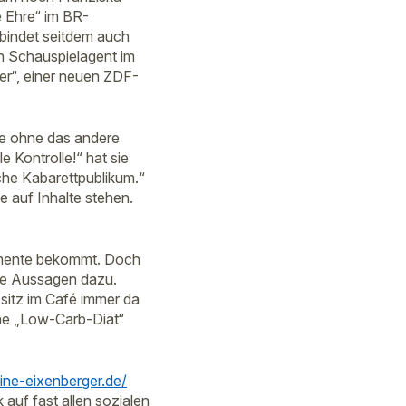
e Ehre“ im BR-
rbindet seitdem auch
in Schauspielagent im
er“, einer neuen ZDF-
ne ohne das andere
e Kontrolle!“ hat sie
sche Kabarettpublikum.“
e auf Inhalte stehen.
limente bekommt. Doch
iöse Aussagen dazu.
h sitz im Café immer da
ine „Low-Carb-Diät“
ine-eixenberger.de/
 auf fast allen sozialen