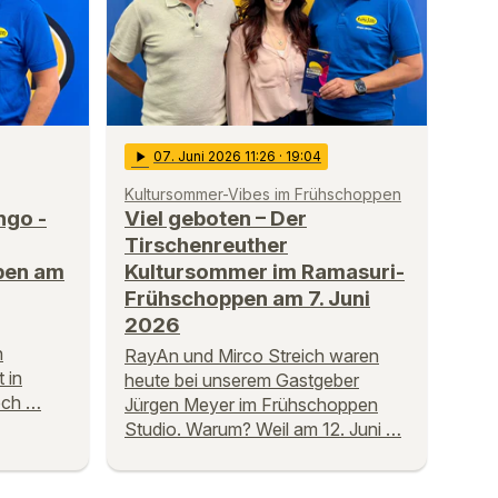
play_arrow
07
. Juni 2026 11:26
· 19:04
Kultursommer-Vibes im Frühschoppen
ngo -
Viel geboten – Der
Tirschenreuther
pen am
Kultursommer im Ramasuri-
Frühschoppen am 7. Juni
2026
n
RayAn und Mirco Streich waren
 in
heute bei unserem Gastgeber
och …
Jürgen Meyer im Frühschoppen
Studio. Warum? Weil am 12. Juni …