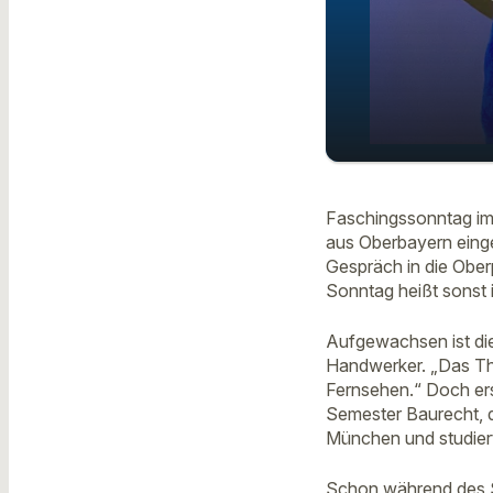
Volle Kont
play_arrow
Ramasuri
Faschingssonntag im
aus Oberbayern eingel
Gespräch in die Oberp
Sonntag heißt sonst
Aufgewachsen ist die
Handwerker. „Das The
Fernsehen.“ Doch erst
Semester Baurecht, d
München und studiert
Schon während des St