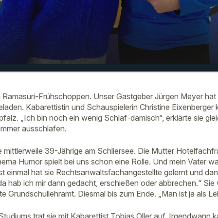
rolle! - Christine Eixenberger im
00:00
-Frühschoppen am 15. Februar 2026
 Ramasuri-Frühschoppen. Unser Gastgeber Jürgen Meyer hat 
aden. Kabarettistin und Schauspielerin Christine Eixenberger k
falz. „Ich bin noch ein wenig Schlaf-damisch“, erklärte sie gl
 immer ausschlafen.
 mittlerweile 39-Jährige am Schliersee. Die Mutter Hotelfachfr
ma Humor spielt bei uns schon eine Rolle. Und mein Vater war
 einmal hat sie Rechtsanwaltsfachangestellte gelernt und dann 
a hab ich mir dann gedacht, erschießen oder abbrechen.“ Sie 
e Grundschullehramt. Diesmal bis zum Ende. „Man ist ja als Leh
udiums trat sie mit Kabarettist Tobias Öller auf. Irgendwann