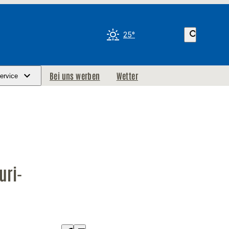
search
25°
Bei uns werben
Wetter
ervice
uri-