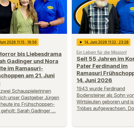
 Juni 2026 11:15
· 19:56
play_arrow
14
. Juni 2026 11:22
· 23:28
Ein Leben für die Mission!
Horror bis Liebesdrama
Seit 55 Jahren im Ko
rah Gadinger und Nora
Pater Ferdinand im
te im Ramasuri-
Ramasuri Frühschop
schoppen am 21. Juni
14. Juni 2026
6
1943 wurde Ferdinand
 zwei Schauspielerinnen
Bodensteiner als Sohn vo
sich unser Gastgeber Jürgen
Wirtsleuten geboren und ist
heute ins Frühschoppen-
Tröbes aufgewachsen. D
 geholt: Sarah Gadinger …