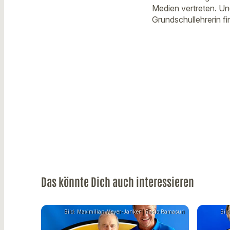
Medien vertreten. U
Grundschullehrerin fi
Das könnte Dich auch interessieren
Bild: Maximilian Meyer-Janker | Radio Ramasuri
Bil