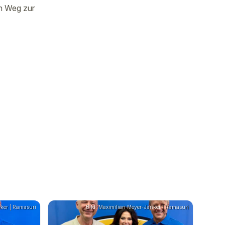
en Weg zur
nker | Ramasuri
Bild: Maximilian Meyer-Janker | Ramasuri