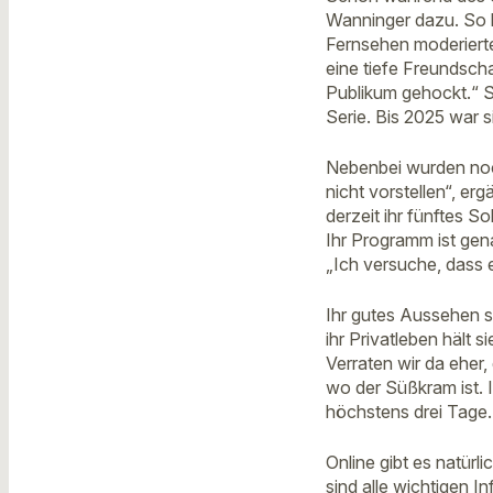
Wanninger dazu. So k
Fernsehen moderierte.
eine tiefe Freundscha
Publikum gehockt.“ S
Serie. Bis 2025 war si
Nebenbei wurden noch
nicht vorstellen“, erg
derzeit ihr fünftes S
Ihr Programm ist gena
„Ich versuche, dass 
Ihr gutes Aussehen 
ihr Privatleben hält 
Verraten wir da eher,
wo der Süßkram ist. 
höchstens drei Tage.
Online gibt es natürli
sind alle wichtigen I