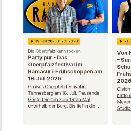
play_arrow
19
. Juli 2026 11:28
· 23:28
play_arrow
21
.
Die Oberpfalz kann rocken!
Von 
Party pur - Das
– Sa
Oberpfalzfestival im
Schul
Ramasuri-Frühschoppen am
Früh
19. Juli 2026
202
Großes Oberpfalzfestival in
Gleich
Tännesberg am 18. Juli. Tausende
hatte 
Gäste feierten zum 19ten Mal
Meyer 
unterhalb der Burg. Bis tief in die …
Studio