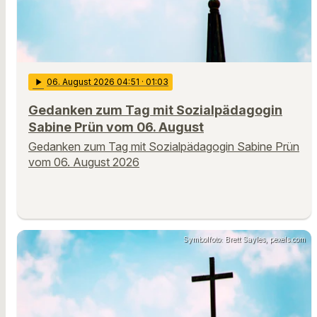
play_arrow
06
. August 2026 04:51
· 01:03
Gedanken zum Tag mit Sozialpädagogin
Sabine Prün vom 06. August
Gedanken zum Tag mit Sozialpädagogin Sabine Prün
vom 06. August 2026
Symbolfoto: Brett Sayles, pexels.com