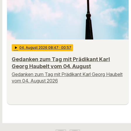
play_arrow
04
. August 2026 08:47
· 00:57
Gedanken zum Tag mit Prädikant Karl
Georg Haubelt vom 04. August
Gedanken zum Tag mit Prädikant Karl Georg Haubelt
vom 04. August 2026