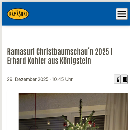
menu
Ramasuri Christbaumschau´n 2025 |
Erhard Kohler aus Königstein
headphones
chrome_reader_mode
29. Dezember 2025
· 10:45 Uhr