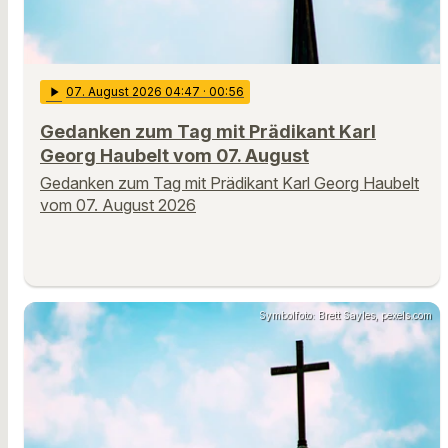
play_arrow
07
. August 2026 04:47
· 00:56
Gedanken zum Tag mit Prädikant Karl
Georg Haubelt vom 07. August
Gedanken zum Tag mit Prädikant Karl Georg Haubelt
vom 07. August 2026
Symbolfoto: Brett Sayles, pexels.com