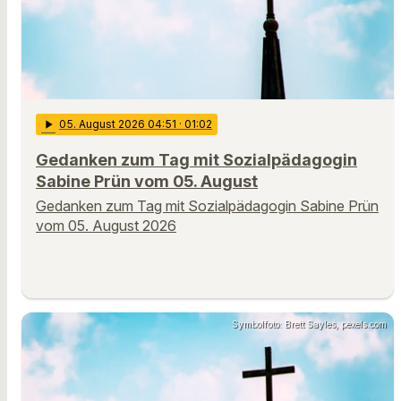
play_arrow
05
. August 2026 04:51
· 01:02
Gedanken zum Tag mit Sozialpädagogin
Sabine Prün vom 05. August
Gedanken zum Tag mit Sozialpädagogin Sabine Prün
vom 05. August 2026
Symbolfoto: Brett Sayles, pexels.com