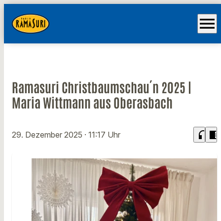
menu
Ramasuri Christbaumschau´n 2025 |
Maria Wittmann aus Oberasbach
headphones
chrome_reader_mode
29. Dezember 2025
· 11:17 Uhr