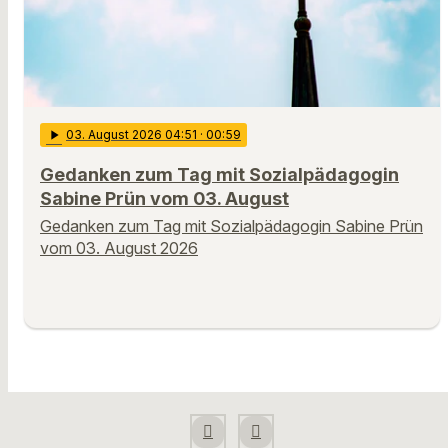
play_arrow
03
. August 2026 04:51
· 00:59
Gedanken zum Tag mit Sozialpädagogin
Sabine Prün vom 03. August
Gedanken zum Tag mit Sozialpädagogin Sabine Prün
vom 03. August 2026