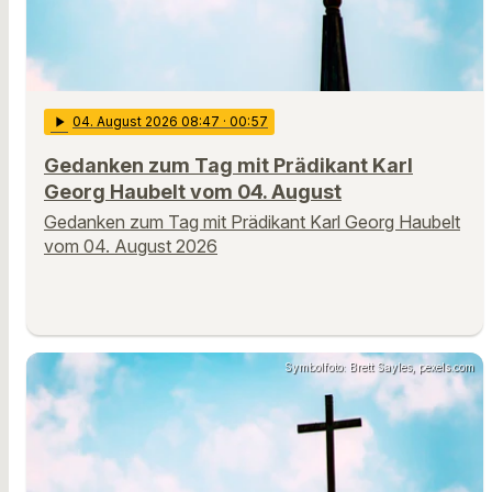
play_arrow
04
. August 2026 08:47
· 00:57
Gedanken zum Tag mit Prädikant Karl
Georg Haubelt vom 04. August
Gedanken zum Tag mit Prädikant Karl Georg Haubelt
vom 04. August 2026
Symbolfoto: Brett Sayles, pexels.com