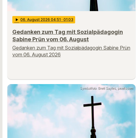
play_arrow
06
. August 2026 04:51
· 01:03
Gedanken zum Tag mit Sozialpädagogin
Sabine Prün vom 06. August
Gedanken zum Tag mit Sozialpädagogin Sabine Prün
vom 06. August 2026
Symbolfoto: Brett Sayles, pexels.com