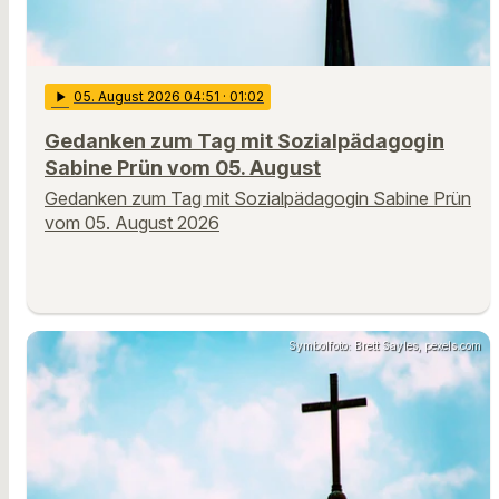
play_arrow
05
. August 2026 04:51
· 01:02
Gedanken zum Tag mit Sozialpädagogin
Sabine Prün vom 05. August
Gedanken zum Tag mit Sozialpädagogin Sabine Prün
vom 05. August 2026
Symbolfoto: Brett Sayles, pexels.com