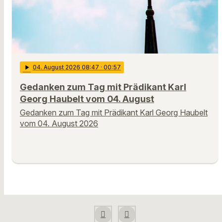
play_arrow
04
. August 2026 08:47
· 00:57
Gedanken zum Tag mit Prädikant Karl
Georg Haubelt vom 04. August
Gedanken zum Tag mit Prädikant Karl Georg Haubelt
vom 04. August 2026