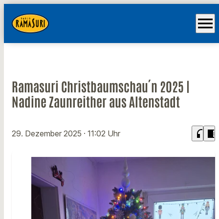
menu
Ramasuri Christbaumschau´n 2025 |
Nadine Zaunreither aus Altenstadt
headphones
chrome_reader_mode
29. Dezember 2025
· 11:02 Uhr