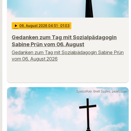
play_arrow
06
. August 2026 04:51
· 01:03
Gedanken zum Tag mit Sozialpädagogin
Sabine Prün vom 06. August
Gedanken zum Tag mit Sozialpädagogin Sabine Prün
vom 06. August 2026
Symbolfoto: Brett Sayles, pexels.com