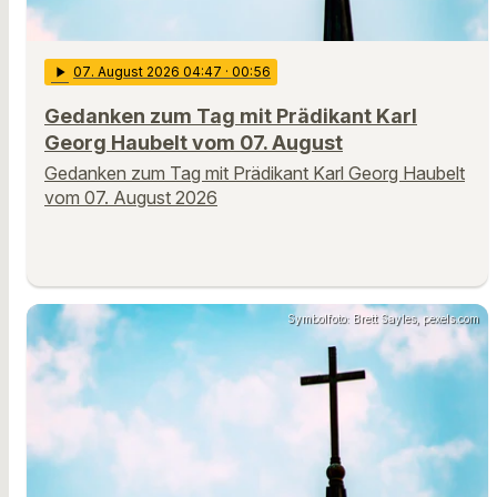
play_arrow
07
. August 2026 04:47
· 00:56
Gedanken zum Tag mit Prädikant Karl
Georg Haubelt vom 07. August
Gedanken zum Tag mit Prädikant Karl Georg Haubelt
vom 07. August 2026
Symbolfoto: Brett Sayles, pexels.com