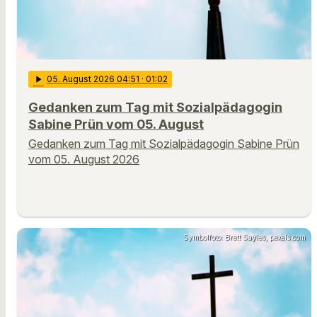
play_arrow
05
. August 2026 04:51
· 01:02
Gedanken zum Tag mit Sozialpädagogin
Sabine Prün vom 05. August
Gedanken zum Tag mit Sozialpädagogin Sabine Prün
vom 05. August 2026
Symbolfoto: Brett Sayles, pexels.com