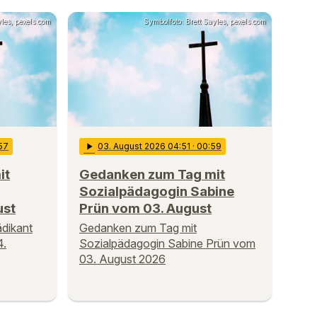
les, pexels.com
Symbolfoto: Brett Sayles, pexels.com
57
play_arrow
03
. August 2026 04:51
· 00:59
it
Gedanken zum Tag mit
Sozialpädagogin Sabine
ust
Prün vom 03. August
dikant
Gedanken zum Tag mit
4.
Sozialpädagogin Sabine Prün vom
03. August 2026