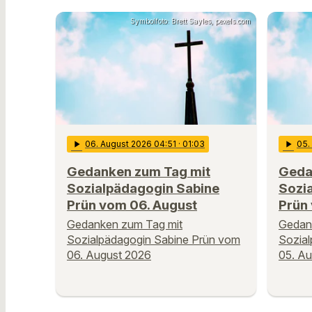
Symbolfoto: Brett Sayles, pexels.com
play_arrow
06
. August 2026 04:51
· 01:03
play_arrow
05
Gedanken zum Tag mit
Geda
Sozialpädagogin Sabine
Sozi
Prün vom 06. August
Prün
Gedanken zum Tag mit
Gedan
Sozialpädagogin Sabine Prün vom
Sozia
06. August 2026
05. A