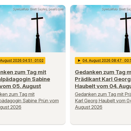
Symbolfoto: Brett Sayles, pexels.com
Symbolfoto: Brett Say
. August 2026 04:51
· 01:02
play_arrow
04
. August 2026 08:47
· 00:
nken zum Tag mit
Gedanken zum Tag m
alpädagogin Sabine
Prädikant Karl Georg
 vom 05. August
Haubelt vom 04. Aug
ken zum Tag mit
Gedanken zum Tag mit Prä
lpädagogin Sabine Prün vom
Karl Georg Haubelt vom 0
ugust 2026
August 2026