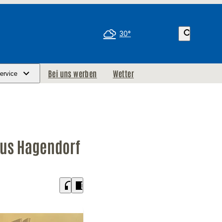
search
30°
Bei uns werben
Wetter
ervice
aus Hagendorf
headphones
chrome_reader_mode