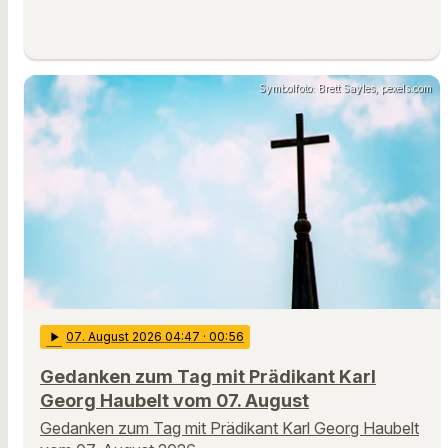
Symbolfoto: Brett Sayles, pexels.com
play_arrow
07
. August 2026 04:47
· 00:56
Gedanken zum Tag mit Prädikant Karl
Georg Haubelt vom 07. August
Gedanken zum Tag mit Prädikant Karl Georg Haubelt