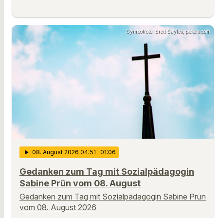
Symbolfoto: Brett Sayles, pexels.com
play_arrow
08
. August 2026 04:51
· 01:06
Gedanken zum Tag mit Sozialpädagogin
Sabine Prün vom 08. August
Gedanken zum Tag mit Sozialpädagogin Sabine Prün
vom 08. August 2026