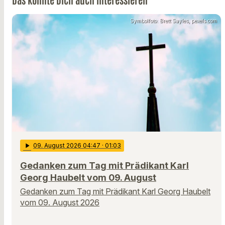
Symbolfoto: Brett Sayles, pexels.com
play_arrow
09
. August 2026 04:47
· 01:03
Gedanken zum Tag mit Prädikant Karl
Georg Haubelt vom 09. August
Gedanken zum Tag mit Prädikant Karl Georg Haubelt
vom 09. August 2026