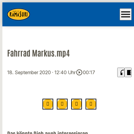
menu
Fahrrad Markus.mp4
play_circle_outline
headphones
chrome_reader_mode
18. September 2020
· 12:40 Uhr
00:17
Das könnte Dich auch interessieren