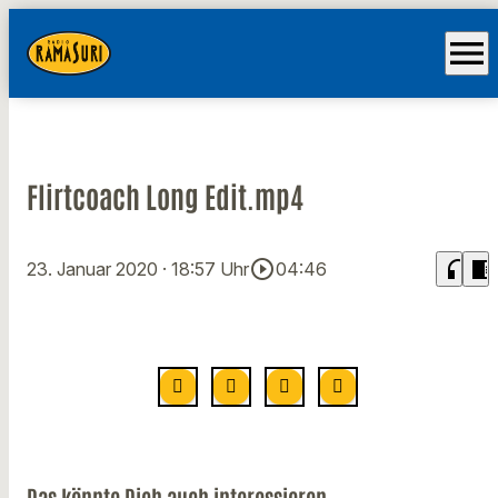
menu
Flirtcoach Long Edit.mp4
play_circle_outline
headphones
chrome_reader_mode
23. Januar 2020
· 18:57 Uhr
04:46
Das könnte Dich auch interessieren