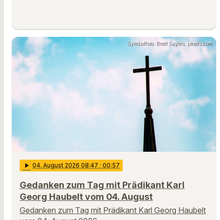
Symbolfoto: Brett Sayles, pexels.com
play_arrow
04
. August 2026 08:47
· 00:57
Gedanken zum Tag mit Prädikant Karl
Georg Haubelt vom 04. August
Gedanken zum Tag mit Prädikant Karl Georg Haubelt