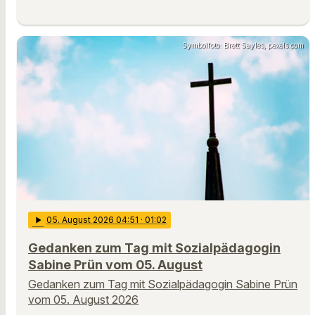
Symbolfoto: Brett Sayles, pexels.com
play_arrow
05
. August 2026 04:51
· 01:02
Gedanken zum Tag mit Sozialpädagogin
Sabine Prün vom 05. August
Gedanken zum Tag mit Sozialpädagogin Sabine Prün
vom 05. August 2026