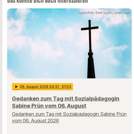
Symbolfoto: Brett Sayles, pexels.com
play_arrow
06
. August 2026 04:51
· 01:03
Gedanken zum Tag mit Sozialpädagogin
Sabine Prün vom 06. August
Gedanken zum Tag mit Sozialpädagogin Sabine Prün
vom 06. August 2026