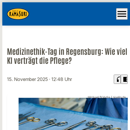
menu
Medizinethik-Tag in Regensburg: Wie viel
KI verträgt die Pflege?
headphones
chrome_reader_mode
15. November 2025
· 12:48 Uhr
Michael Bührke / pixelio.de