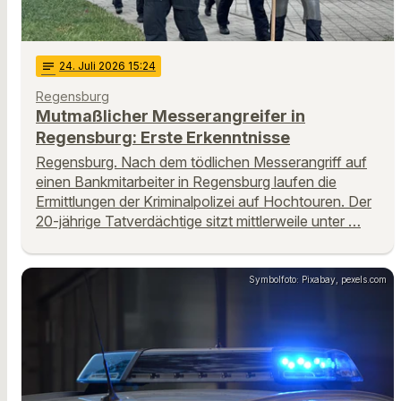
notes
24
. Juli 2026 15:24
Regensburg
Mutmaßlicher Messerangreifer in
Regensburg: Erste Erkenntnisse
Regensburg. Nach dem tödlichen Messerangriff auf
einen Bankmitarbeiter in Regensburg laufen die
Ermittlungen der Kriminalpolizei auf Hochtouren. Der
20-jährige Tatverdächtige sitzt mittlerweile unter …
Symbolfoto: Pixabay, pexels.com