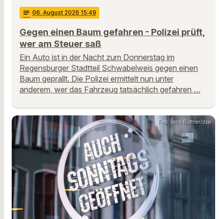
notes
06
. August 2026 15:49
Gegen einen Baum gefahren - Polizei prüft,
wer am Steuer saß
Ein Auto ist in der Nacht zum Donnerstag im
Regensburger Stadtteil Schwabelweis gegen einen
Baum geprallt. Die Polizei ermittelt nun unter
anderem, wer das Fahrzeug tatsächlich gefahren …
Foto: Jens Büttner/dpa