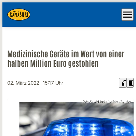
menu
Medizinische Geräte im Wert von einer
halben Million Euro gestohlen
headphones
chrome_reader_mode
02. März 2022
· 15:17 Uhr
Foto: David Inderlied/dpa/Symbol