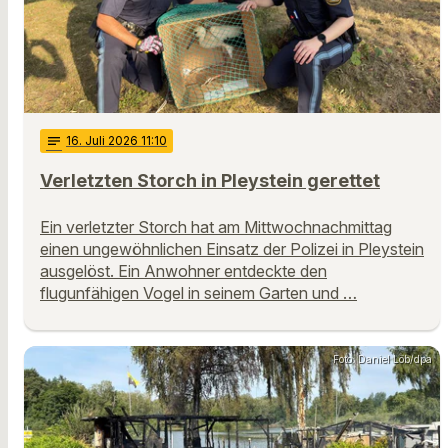
notes
16
. Juli 2026 11:10
Verletzten Storch in Pleystein gerettet
Ein verletzter Storch hat am Mittwochnachmittag
einen ungewöhnlichen Einsatz der Polizei in Pleystein
ausgelöst. Ein Anwohner entdeckte den
flugunfähigen Vogel in seinem Garten und …
Foto: Daniel Löb/dpa