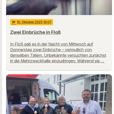
notes
10
. Oktober 2025 10:07
Zwei Einbrüche in Floß
In Floß gab es in der Nacht von Mittwoch auf
Donnerstag zwei Einbrüche – vermutlich von
denselben Tätern. Unbekannte versuchten zunächst
in die Mehrzweckhalle einzudringen. Während sie …
Foto: Elke Troppmann