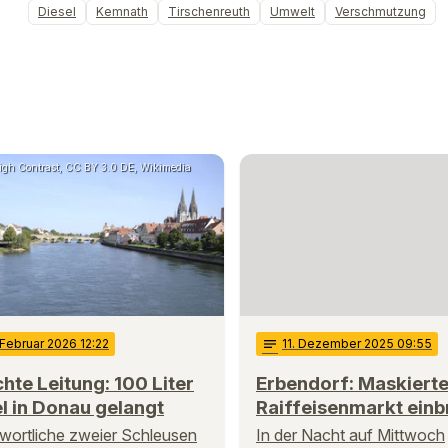
Diesel
Kemnath
Tirschenreuth
Umwelt
Verschmutzung
High Contrast, CC BY 3.0 DE, Wikimedia
 Februar 2026 12:22
notes
11
. Dezember 2025 09:55
hte Leitung: 100 Liter
Erbendorf: Maskierter
l in Donau gelangt
Raiffeisenmarkt ein
wortliche zweier Schleusen
In der Nacht auf Mittwoch