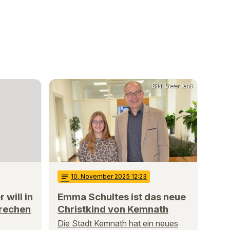
Bild: Dieter Jenß
notes
10
. November 2025 12:23
 will in
Emma Schultes ist das neue
brechen
Christkind von Kemnath
Die Stadt Kemnath hat ein neues