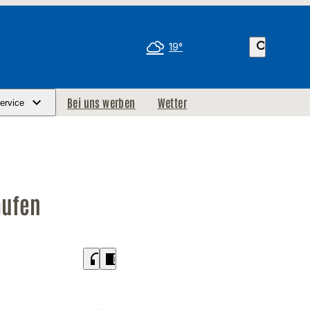
search
19°
Bei uns werben
Wetter
ervice
aufen
headphones
chrome_reader_mode