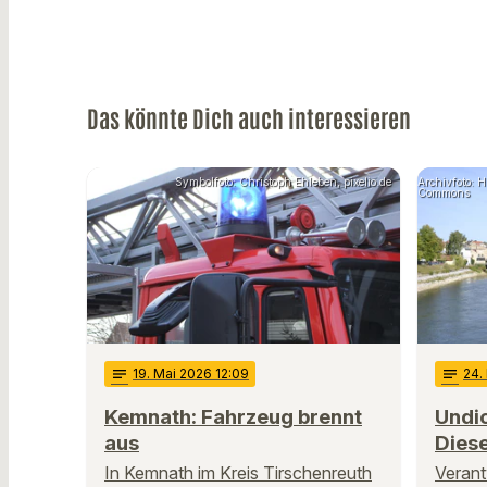
Das könnte Dich auch interessieren
Symbolfoto: Christoph Ehleben, pixelio.de
Archivfoto: 
Commons
notes
19
. Mai 2026 12:09
notes
24
.
Kemnath: Fahrzeug brennt
Undic
aus
Diese
In Kemnath im Kreis Tirschenreuth
Verant