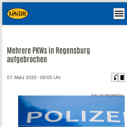
menu
Mehrere PKWs in Regensburg
aufgebrochen
headphones
chrome_reader_mode
07. März 2020
· 06:05 Uhr
Foto: Lino Mirgeler/dpa