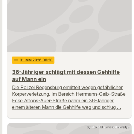
notes
31
. Mai 2026 08:28
36-Jähriger schlägt mit dessen Gehhilfe
auf Mann ein
Die Polizei Regensburg ermittelt wegen gefährlicher
Körperverletzung. Im Bereich Herrmann-Geib-Straße
Ecke Alfons-Auer-Straße nahm ein 36-Jähriger
einem älteren Mann die Gehhilfe weg und schlug …
Symbolbild: Jens Büttner/dpa