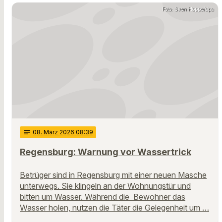
Foto: Sven Hoppe/dpa
notes
08
. März 2026 08:39
Regensburg: Warnung vor Wassertrick
Betrüger sind in Regensburg mit einer neuen Masche
unterwegs. Sie klingeln an der Wohnungstür und
bitten um Wasser. Während die Bewohner das
Wasser holen, nutzen die Täter die Gelegenheit um …