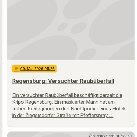
notes
09
. Mai 2026 05:26
Regensburg: Versuchter Raubüberfall
Ein versuchter Raubüberfall beschäftigt derzeit die
Kripo Regensburg. Ein maskierter Mann hat am
frühen Freitagmorgen den Nachtportier eines Hotels
in der Ziegetsdorfer Straße mit Pfefferspray …
Foto: Hans-Christian Wagner