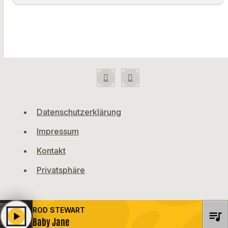
Datenschutzerklärung
Impressum
Kontakt
Privatsphäre
ROD STEWART
queue_music
play_arrow
Baby Jane