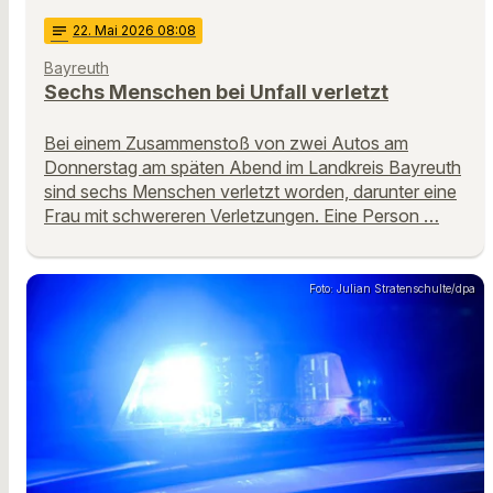
notes
22
. Mai 2026 08:08
Bayreuth
Sechs Menschen bei Unfall verletzt
Bei einem Zusammenstoß von zwei Autos am
Donnerstag am späten Abend im Landkreis Bayreuth
sind sechs Menschen verletzt worden, darunter eine
Frau mit schwereren Verletzungen. Eine Person …
Foto: Julian Stratenschulte/dpa