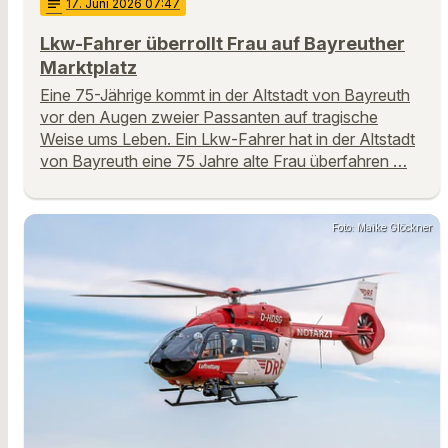
notes
17
. Juni 2026 07:47
Lkw-Fahrer überrollt Frau auf Bayreuther
Marktplatz
Eine 75-Jährige kommt in der Altstadt von Bayreuth
vor den Augen zweier Passanten auf tragische
Weise ums Leben. Ein Lkw-Fahrer hat in der Altstadt
von Bayreuth eine 75 Jahre alte Frau überfahren …
Foto: Maike Glöckner