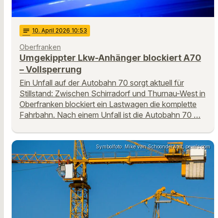
notes
10
. April 2026 10:53
Oberfranken
Umgekippter Lkw-Anhänger blockiert A70
– Vollsperrung
Ein Unfall auf der Autobahn 70 sorgt aktuell für
Stillstand: Zwischen Schirradorf und Thurnau-West in
Oberfranken blockiert ein Lastwagen die komplette
Fahrbahn. Nach einem Unfall ist die Autobahn 70 …
Symbolfoto: Mike van Schoonderwalt, pexels.com