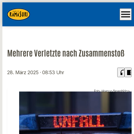
menu
Mehrere Verletzte nach Zusammenstoß
headphones
chrome_reader_mode
28. März 2025
· 08:53 Uhr
Foto: Marcus Brandt/dpa