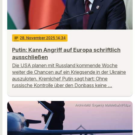
notes
28
. November 2025 14:34
Putin: Kann Angriff auf Europa schriftlich
ausschließen
Die USA planen mit Russland kommende Woche
weiter die Chancen auf ein Kriegsende in der Ukraine
auszuloten. Kremlchef Putin sagt hart: Ohne
russische Kontrolle über den Donbass keine …
Archivbild: Evgeniy Maloletka/AP/dpa