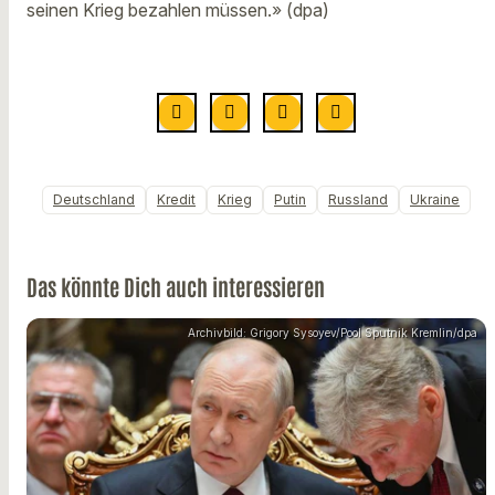
seinen Krieg bezahlen müssen.» (dpa)
Deutschland
Kredit
Krieg
Putin
Russland
Ukraine
Das könnte Dich auch interessieren
Archivbild: Grigory Sysoyev/Pool Sputnik Kremlin/dpa