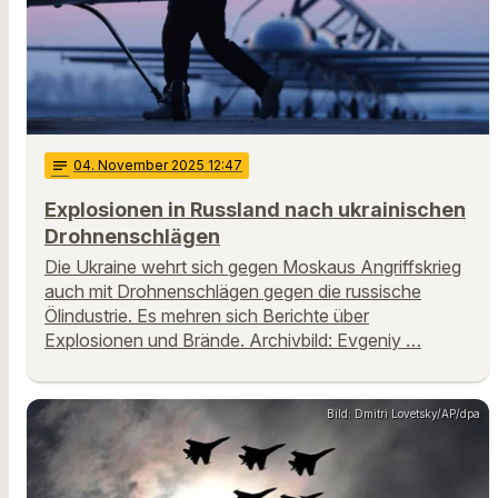
notes
04
. November 2025 12:47
Explosionen in Russland nach ukrainischen
Drohnenschlägen
Die Ukraine wehrt sich gegen Moskaus Angriffskrieg
auch mit Drohnenschlägen gegen die russische
Ölindustrie. Es mehren sich Berichte über
Explosionen und Brände. Archivbild: Evgeniy …
Bild: Dmitri Lovetsky/AP/dpa