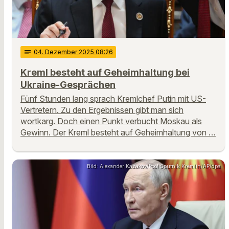
notes
04
. Dezember 2025 08:26
Kreml besteht auf Geheimhaltung bei
Ukraine-Gesprächen
Fünf Stunden lang sprach Kremlchef Putin mit US-
Vertretern. Zu den Ergebnissen gibt man sich
wortkarg. Doch einen Punkt verbucht Moskau als
Gewinn. Der Kreml besteht auf Geheimhaltung von …
Bild: Alexander Kazakov/Pool Sputnik Kremlin/AP/dpa