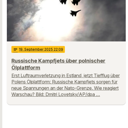
notes
19
. September 2025 22:09
Russische Kampfjets über polnischer
Ölplattform
Erst Luftraumverletzung in Estland, jetzt Tiefflug über
Polens Ölplattform: Russische Kampfjets sorgen für
neue Spannungen an der Nato-Grenze. Wie reagiert
Warschau? Bild: Dmitri Lovetsky/AP/dpa …