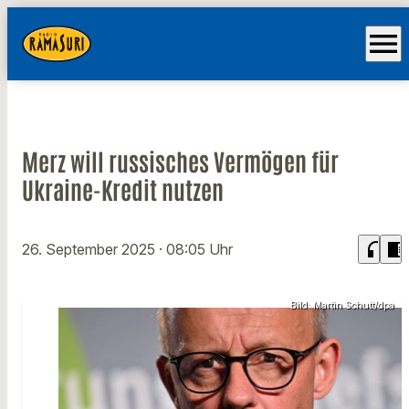
menu
Merz will russisches Vermögen für
Ukraine-Kredit nutzen
headphones
chrome_reader_mode
26. September 2025
· 08:05 Uhr
Bild: Martin Schutt/dpa