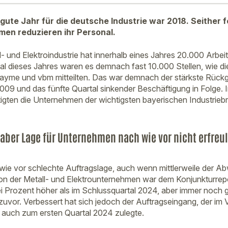
 gute Jahr für die deutsche Industrie war 2018. Seither f
rmen reduzieren ihr Personal.
- und Elektroindustrie hat innerhalb eines Jahres 20.000 Arbei
tal dieses Jahres waren es demnach fast 10.000 Stellen, wie di
yme und vbm mitteilten. Das war demnach der stärkste Rück
2009 und das fünfte Quartal sinkender Beschäftigung in Folge. 
tigten die Unternehmen der wichtigsten bayerischen Industri
, aber Lage für Unternehmen nach wie vor nicht erfreu
 wie vor schlechte Auftragslage, auch wenn mittlerweile der A
ion der Metall- und Elektrounternehmen war dem Konjunkturrepo
i Prozent höher als im Schlussquartal 2024, aber immer noch g
r zuvor. Verbessert hat sich jedoch der Auftragseingang, der i
 auch zum ersten Quartal 2024 zulegte.