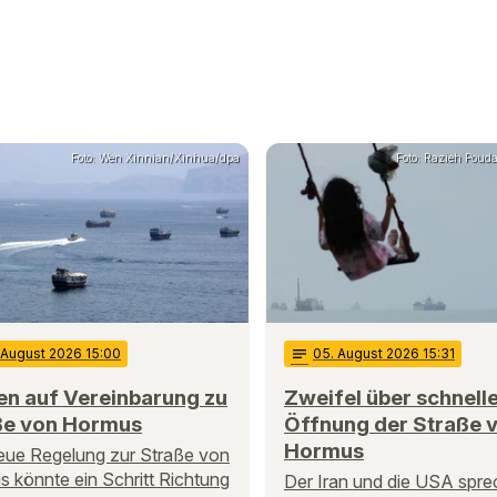
Foto: Wen Xinnian/Xinhua/dpa
Foto: Razieh Poud
. August 2026 15:00
notes
05
. August 2026 15:31
en auf Vereinbarung zu
Zweifel über schnell
ße von Hormus
Öffnung der Straße 
Hormus
eue Regelung zur Straße von
 könnte ein Schritt Richtung
Der Iran und die USA spr