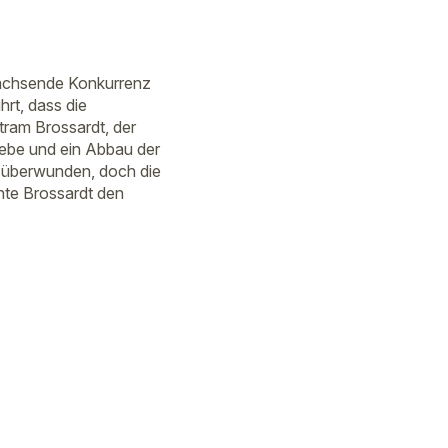
 wachsende Konkurrenz
rt, dass die
tram Brossardt, der
iebe und ein Abbau der
r überwunden, doch die
nte Brossardt den