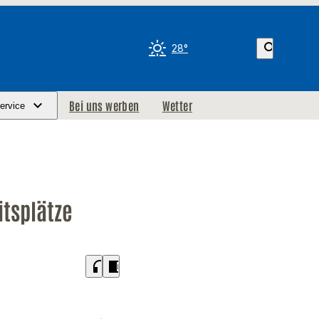
search
28°
Bei uns werben
Wetter
ervice
itsplätze
headphones
chrome_reader_mode