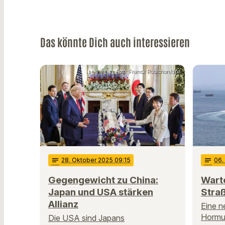
Das könnte Dich auch interessieren
Foto: Franck Robichon/dpa
notes
28
. Oktober 2025 09:15
notes
06
Gegengewicht zu China:
Wart
Japan und USA stärken
Stra
Allianz
Eine n
Hormus
Die USA sind Japans