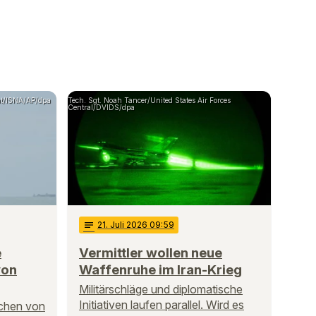
at/ISNA/AP/dpa
Tech. Sgt. Noah Tancer/United States Air Forces
Central/DVIDS/dpa
notes
21
. Juli 2026 09:59
e
Vermittler wollen neue
von
Waffenruhe im Iran-Krieg
Militärschläge und diplomatische
Initiativen laufen parallel. Wird es
echen von