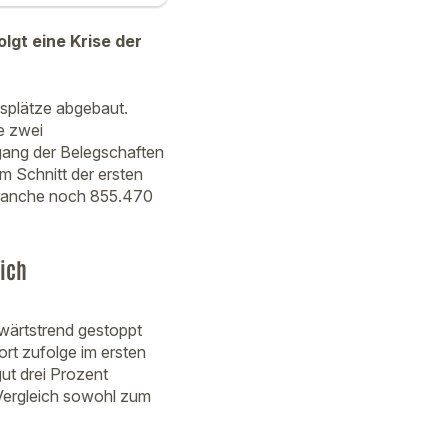
olgt eine Krise der
tsplätze abgebaut.
e zwei
gang der Belegschaften
Im Schnitt der ersten
ebranche noch 855.470
lich
bwärtstrend gestoppt
rt zufolge im ersten
ut drei Prozent
m Vergleich sowohl zum