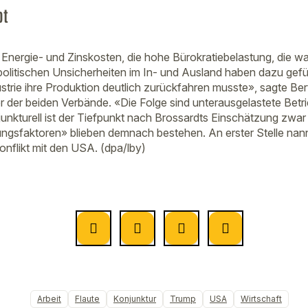
bt
 Energie- und Zinskosten, die hohe Bürokratiebelastung, die
politischen Unsicherheiten im In- und Ausland haben dazu gefüh
trie ihre Produktion deutlich zurückfahren musste», sagte Ber
 der beiden Verbände. «Die Folge sind unterausgelastete Betr
unkturell ist der Tiefpunkt nach Brossardts Einschätzung zwa
tungsfaktoren» blieben demnach bestehen. An erster Stelle nan
nflikt mit den USA. (dpa/lby)
Arbeit
Flaute
Konjunktur
Trump
USA
Wirtschaft