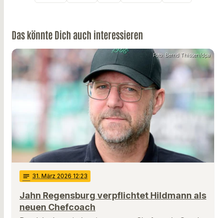
Das könnte Dich auch interessieren
Foto: Bernd Thissen/dpa
notes
31
. März 2026 12:23
Jahn Regensburg verpflichtet Hildmann als
neuen Chefcoach