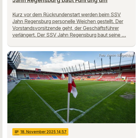
Jahn Regensburg baut Führung um
Kurz vor dem Rückrundenstart werden beim SSV
Jahn Regensburg personelle Weichen gestellt. Der
Vorstandsvorsitzende geht, der Geschäftsführer
verlängert. Der SSV Jahn Regensburg baut seine …
Foto: Armin Weigel/dpa
notes
18
. November 2025 14:57