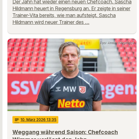
Der Jahn hat wieder einen neuen Chefcoach. Sascha
Hildmann heuert in Regensburg an. Er zeigte in seiner
Trainer-Vita bereits, wie man aufsteigt. Sascha
Hildmann wird neuer Trainer des …
Foto: Armin Weigel/dpa
notes
10
. März 2026 13:35
Weggang während Saison: Chefcoach