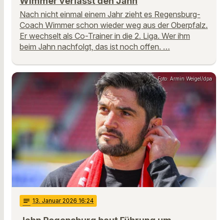
Wimmer verlässt den Jahn
Nach nicht einmal einem Jahr zieht es Regensburg-
Coach Wimmer schon wieder weg aus der Oberpfalz.
Er wechselt als Co-Trainer in die 2. Liga. Wer ihm
beim Jahn nachfolgt, das ist noch offen. …
Foto: Armin Weigel/dpa
notes
13
. Januar 2026 16:24