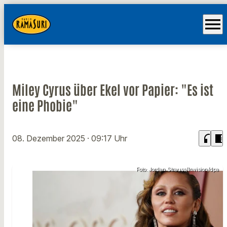
menu
Miley Cyrus über Ekel vor Papier: "Es ist
eine Phobie"
headphones
chrome_reader_mode
08. Dezember 2025
· 09:17 Uhr
Foto: Jordan Strauss/Invision/dpa