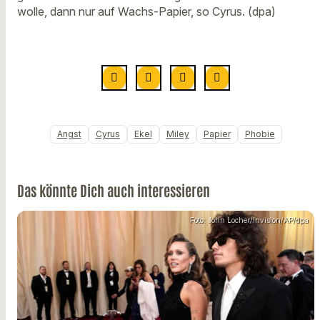
wolle, dann nur auf Wachs-Papier, so Cyrus. (dpa)
Angst
Cyrus
Ekel
Miley
Papier
Phobie
Das könnte Dich auch interessieren
Foto: John Locher/Invision/AP/dpa