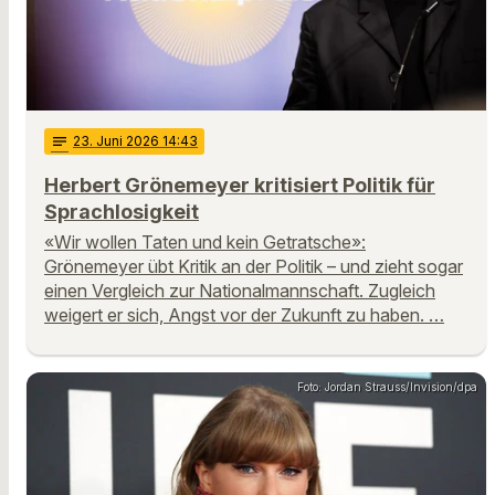
notes
23
. Juni 2026 14:43
Herbert Grönemeyer kritisiert Politik für
Sprachlosigkeit
«Wir wollen Taten und kein Getratsche»:
Grönemeyer übt Kritik an der Politik – und zieht sogar
einen Vergleich zur Nationalmannschaft. Zugleich
weigert er sich, Angst vor der Zukunft zu haben. …
Foto: Jordan Strauss/Invision/dpa