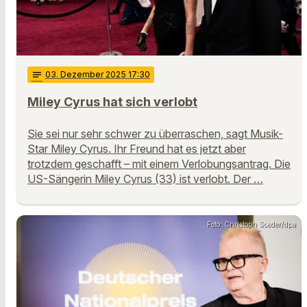
notes
03
. Dezember 2025 17:30
Miley Cyrus hat sich verlobt
Sie sei nur sehr schwer zu überraschen, sagt Musik-
Star Miley Cyrus. Ihr Freund hat es jetzt aber
trotzdem geschafft – mit einem Verlobungsantrag. Die
US-Sängerin Miley Cyrus (33) ist verlobt. Der …
Foto: Christoph Soeder/dpa