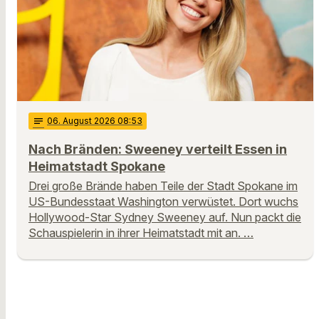
notes
06
. August 2026 08:53
Nach Bränden: Sweeney verteilt Essen in
Heimatstadt Spokane
Drei große Brände haben Teile der Stadt Spokane im
US-Bundesstaat Washington verwüstet. Dort wuchs
Hollywood-Star Sydney Sweeney auf. Nun packt die
Schauspielerin in ihrer Heimatstadt mit an. …