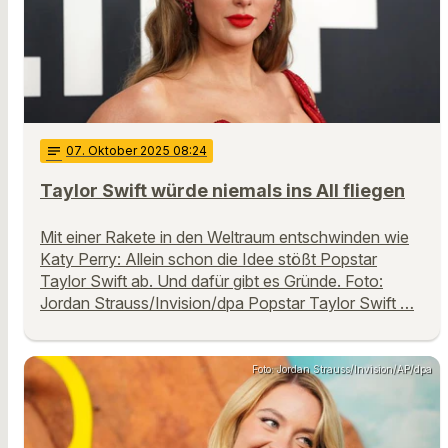
notes
07
. Oktober 2025 08:24
Taylor Swift würde niemals ins All fliegen
Mit einer Rakete in den Weltraum entschwinden wie
Katy Perry: Allein schon die Idee stößt Popstar
Taylor Swift ab. Und dafür gibt es Gründe. Foto:
Jordan Strauss/Invision/dpa Popstar Taylor Swift …
Foto: Jordan Strauss/Invision/AP/dpa