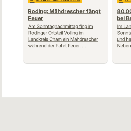
Roding: Mähdrescher fängt
80.0
Feuer
bei B
Am Sonntagnachmittag fing im
Im Lan
Rodinger Ortsteil Völling im
Sonnta
Landkreis Cham ein Mähdrescher
und ha
während der Fahrt Feuer. …
Neben