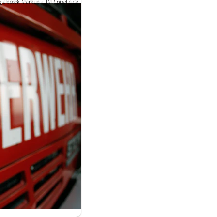
gelsböck Markus - .IM / pixelio.de