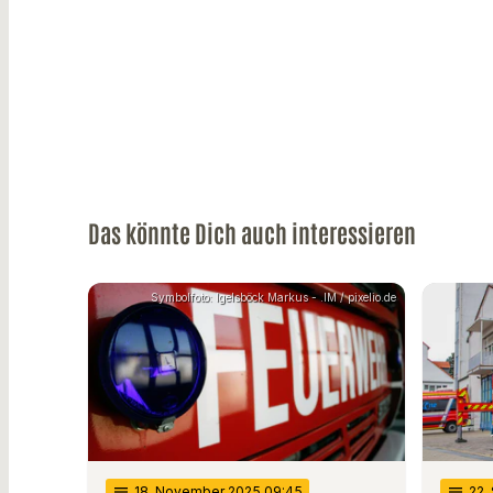
Das könnte Dich auch interessieren
Symbolfoto: Igelsböck Markus - .IM / pixelio.de
notes
18
. November 2025 09:45
notes
22
.