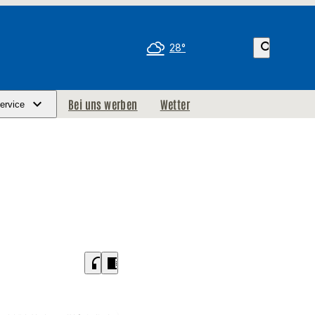
search
28°
Bei uns werben
Wetter
ervice
headphones
chrome_reader_mode