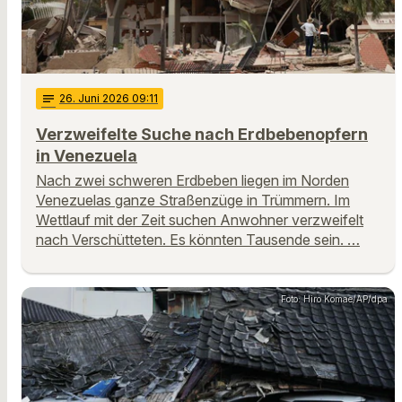
notes
26
. Juni 2026 09:11
Verzweifelte Suche nach Erdbebenopfern
in Venezuela
Nach zwei schweren Erdbeben liegen im Norden
Venezuelas ganze Straßenzüge in Trümmern. Im
Wettlauf mit der Zeit suchen Anwohner verzweifelt
nach Verschütteten. Es könnten Tausende sein. …
Foto: Hiro Komae/AP/dpa