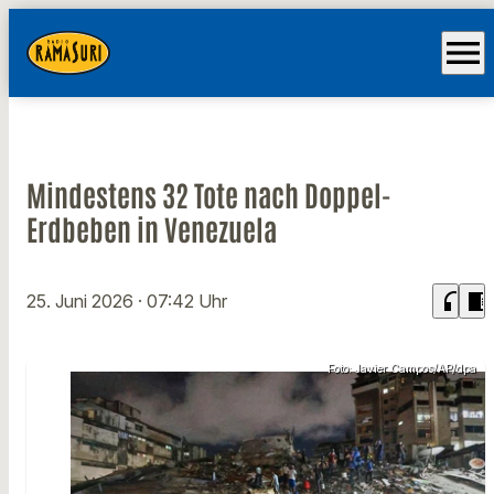
menu
Mindestens 32 Tote nach Doppel-
Erdbeben in Venezuela
headphones
chrome_reader_mode
25. Juni 2026
· 07:42 Uhr
Foto: Javier Campos/AP/dpa