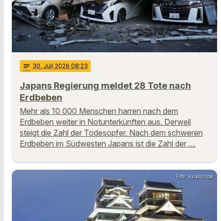
notes
30
. Juli 2026 08:23
Japans Regierung meldet 28 Tote nach
Erdbeben
Mehr als 10 000 Menschen harren nach dem
Erdbeben weiter in Notunterkünften aus. Derweil
steigt die Zahl der Todesopfer. Nach dem schweren
Erdbeben im Südwesten Japans ist die Zahl der …
Foto: kyodo/dpa