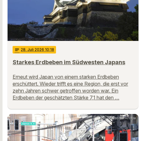
notes
28
. Juli 2026 10:18
Starkes Erdbeben im Südwesten Japans
Erneut wird Japan von einem starken Erdbeben
erschüttert. Wieder trifft es eine Region, die erst vor
zehn Jahren schwer getroffen worden war. Ein
Erdbeben der geschätzten Stärke 7,1 hat den …
Foto: Uncredited/AP/dpa