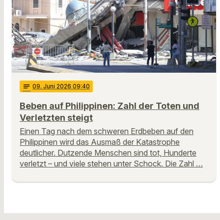
notes
09
. Juni 2026 09:40
Beben auf Philippinen: Zahl der Toten und
Verletzten steigt
Einen Tag nach dem schweren Erdbeben auf den
Philippinen wird das Ausmaß der Katastrophe
deutlicher. Dutzende Menschen sind tot, Hunderte
verletzt – und viele stehen unter Schock. Die Zahl …