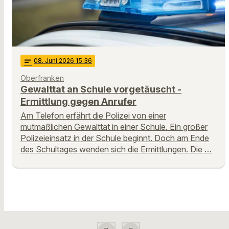
notes
08
. Juni 2026 15:36
Oberfranken
Gewalttat an Schule vorgetäuscht -
Ermittlung gegen Anrufer
Am Telefon erfährt die Polizei von einer
mutmaßlichen Gewalttat in einer Schule. Ein großer
Polizeieinsatz in der Schule beginnt. Doch am Ende
des Schultages wenden sich die Ermittlungen. Die …