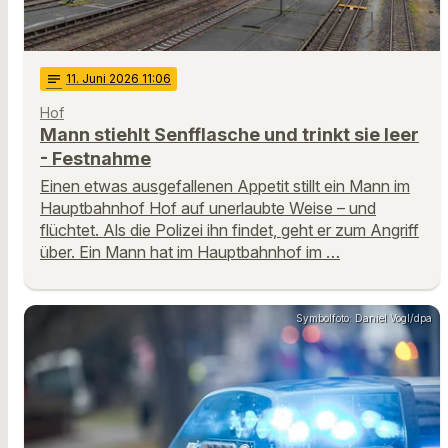
notes
11
. Juni 2026 11:06
Hof
Mann stiehlt Senfflasche und trinkt sie leer
- Festnahme
Einen etwas ausgefallenen Appetit stillt ein Mann im
Hauptbahnhof Hof auf unerlaubte Weise – und
flüchtet. Als die Polizei ihn findet, geht er zum Angriff
über. Ein Mann hat im Hauptbahnhof im …
Symbolfoto: Daniel Vogl/dpa