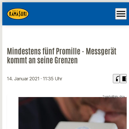
menu
Mindestens fünf Promille - Messgerät
kommt an seine Grenzen
headphones
chrome_reader_mode
14. Januar 2021
· 11:35 Uhr
Symbolfoto: dpa