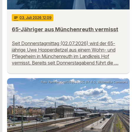
notes
03
. Juli 2026 12:09
65-Jähriger aus Münchenreuth vermisst
Seit Donnerstagmittag (02.07.2026) wird der 65-
jährige Uwe Hopperdietzel aus einem Wohn- und
Pflegeheim in Münchenreuth im Landkreis Hof
vermisst. Bereits seit Donnerstagabend führt die …
Foto: PantheraLeo1359531, CC BY 4.0, Wikimedia Commons