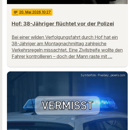
notes
20
. Mai 2026 10:27
Hof: 38-Jähriger flüchtet vor der Polizei
Bei einer wilden Verfolgungsfahrt durch Hof hat ein
38-Jähriger am Montagnachmittag zahlreiche
Verkehrsregeln missachtet. Eine Zivilstreife wollte den
Fahrer kontrollieren – doch der Mann raste mit …
Symbolfoto: Pixabay, pexels.com