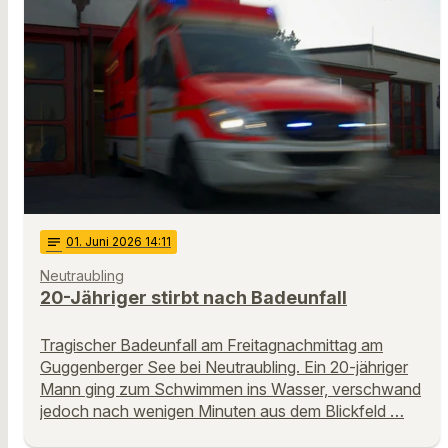
notes
01
. Juni 2026 14:11
Neutraubling
20-Jähriger stirbt nach Badeunfall
Tragischer Badeunfall am Freitagnachmittag am
Guggenberger See bei Neutraubling. Ein 20-jähriger
Mann ging zum Schwimmen ins Wasser, verschwand
jedoch nach wenigen Minuten aus dem Blickfeld …