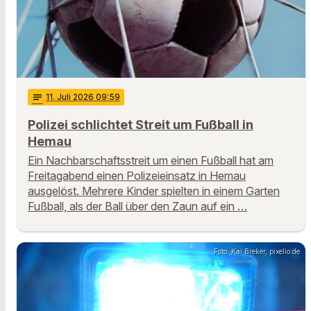
notes
11
. Juli 2026 09:59
Polizei schlichtet Streit um Fußball in
Hemau
Ein Nachbarschaftsstreit um einen Fußball hat am
Freitagabend einen Polizeieinsatz in Hemau
ausgelöst. Mehrere Kinder spielten in einem Garten
Fußball, als der Ball über den Zaun auf ein …
Foto: Kai Breker, pixelio.de