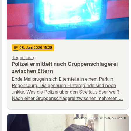
notes
08
. Juni 2026 15:28
Regensburg
Polizei ermittelt nach Gruppenschlägerei
zwischen Eltern
Ende Mai prügeln sich Elternteile in einem Park in
Regensburg. Die genauen Hintergründe sind noch
unklar. Was die Polizei über den Streitauslöser weiß.
Nach einer Gruppenschlägerei zwischen mehreren …
Symbolfoto: Rafael Classen, pexels.com