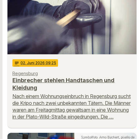
notes
02
. Juni 2026 09:25
Regensburg
Einbrecher stehlen Handtaschen und
Kleidung
Nach einem Wohnungseinbruch in Regensburg sucht
die Kripo nach zwei unbekannten Tätern. Die Männer
waren am Freitagmittag gewaltsam in eine Wohnung
in der Plato-Wild-Straße eingedrungen. Die …
Symbolfoto: Arno Bachert, pixelio.de