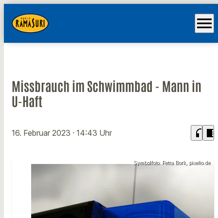
menu
Missbrauch im Schwimmbad - Mann in
U-Haft
headphones
chrome_reader_mode
16. Februar 2023
· 14:43 Uhr
Symbolfoto: Petra Bork, pixelio.de