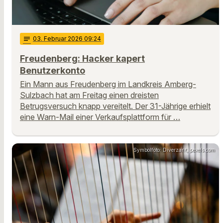
notes
03
. Februar 2026 09:24
Freudenberg: Hacker kapert
Benutzerkonto
Ein Mann aus Freudenberg im Landkreis Amberg-
Sulzbach hat am Freitag einen dreisten
Betrugsversuch knapp vereitelt. Der 31-Jährige erhielt
eine Warn-Mail einer Verkaufsplattform für …
Symbolfoto: Diverzant, pexels.com