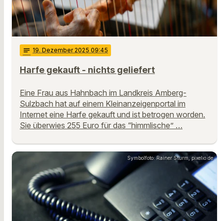
notes
19
. Dezember 2025 09:45
Harfe gekauft - nichts geliefert
Eine Frau aus Hahnbach im Landkreis Amberg-
Sulzbach hat auf einem Kleinanzeigenportal im
Internet eine Harfe gekauft und ist betrogen worden.
Sie überwies 255 Euro für das “himmlische” …
Symbolfoto: Rainer Sturm, pixelio.de