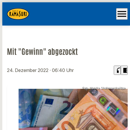
menu
Mit "Gewinn" abgezockt
headphones
chrome_reader_mode
24. Dezember 2022
· 06:40 Uhr
Foto: Monika Skolimowska/dpa