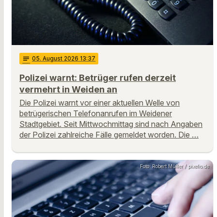
notes
05
. August 2026 13:37
Polizei warnt: Betrüger rufen derzeit
vermehrt in Weiden an
Die Polizei warnt vor einer aktuellen Welle von
betrügerischen Telefonanrufen im Weidener
Stadtgebiet. Seit Mittwochmittag sind nach Angaben
der Polizei zahlreiche Fälle gemeldet worden. Die …
Foto: Robert Müller / pixelio.de