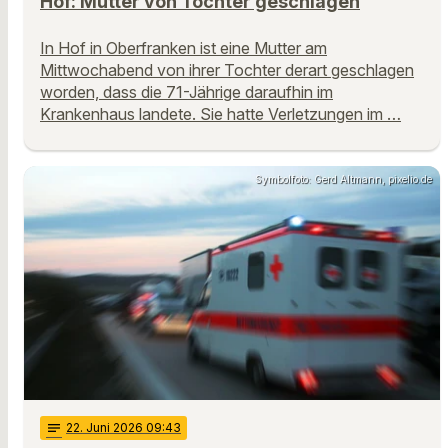
Hof: Mutter von Tochter geschlagen
In Hof in Oberfranken ist eine Mutter am
Mittwochabend von ihrer Tochter derart geschlagen
worden, dass die 71-Jährige daraufhin im
Krankenhaus landete. Sie hatte Verletzungen im …
Symbolfoto: Gerd Altmann, pixelio.de
notes
22
. Juni 2026 09:43