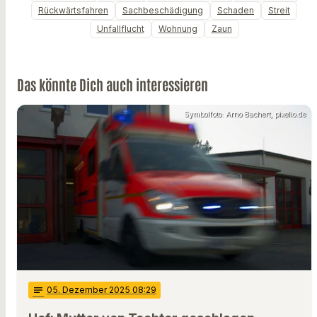
Rückwärtsfahren
Sachbeschädigung
Schaden
Streit
Unfallflucht
Wohnung
Zaun
Das könnte Dich auch interessieren
Symbolfoto: Arno Bachert, pixelio.de
notes
05
. Dezember 2025 08:29