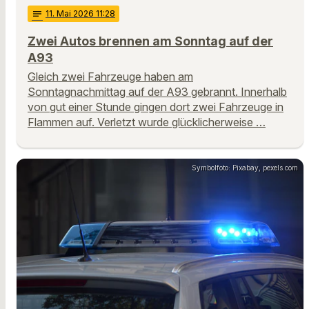
notes
11
. Mai 2026 11:28
Zwei Autos brennen am Sonntag auf der
A93
Gleich zwei Fahrzeuge haben am
Sonntagnachmittag auf der A93 gebrannt. Innerhalb
von gut einer Stunde gingen dort zwei Fahrzeuge in
Flammen auf. Verletzt wurde glücklicherweise …
Symbolfoto: Pixabay, pexels.com