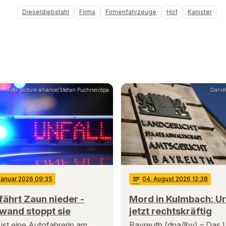
Dieseldiebstahl
Firma
Firmenfahrzeuge
Hof
Kanister
Foto: picture alliance/Stefan Puchner/dpa
Danie
 Januar 2026 09:35
notes
04
. August 2026 12:38
fährt Zaun nieder -
Mord in Kulmbach: Urt
wand stoppt sie
jetzt rechtskräftig
 ist eine Autofahrerin am
Bayreuth (dpa/lby) – Das U