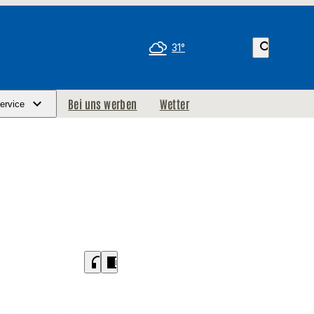
search
31°
Bei uns werben
Wetter
ervice
headphones
chrome_reader_mode