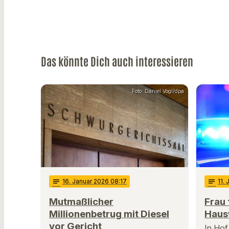
Das könnte Dich auch interessieren
Foto: Daniel Vogl/dpa
notes
16
. Januar 2026 08:17
notes
11
.
Mutmaßlicher
Frau 
Millionenbetrug mit Diesel
Haus
vor Gericht
In Hof