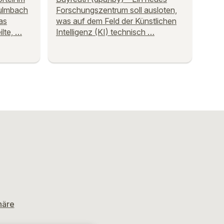
Kulmbach
Forschungszentrum soll ausloten,
das
was auf dem Feld der Künstlichen
ilte, …
Intelligenz (KI) technisch …
häre