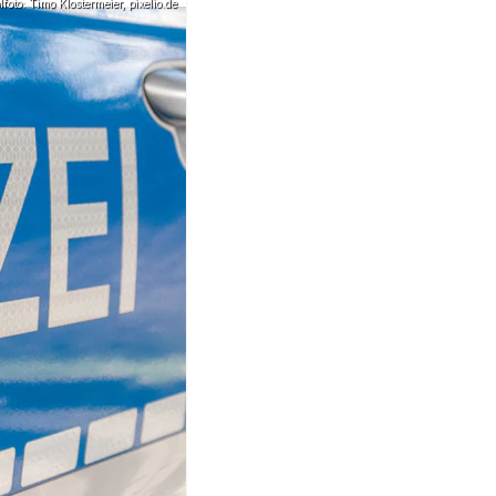
oto: Timo Klostermeier, pixelio.de