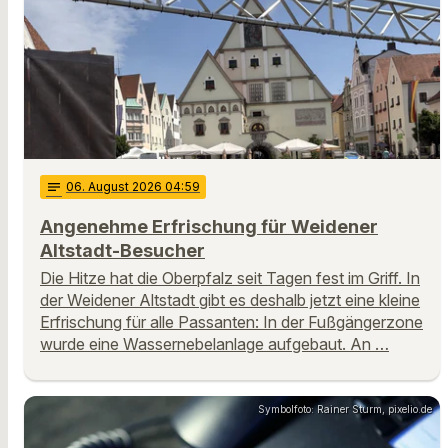
notes
06
. August 2026 04:59
Angenehme Erfrischung für Weidener
Altstadt-Besucher
Die Hitze hat die Oberpfalz seit Tagen fest im Griff. In
der Weidener Altstadt gibt es deshalb jetzt eine kleine
Erfrischung für alle Passanten: In der Fußgängerzone
wurde eine Wassernebelanlage aufgebaut. An …
Symbolfoto: Rainer Sturm, pixelio.de