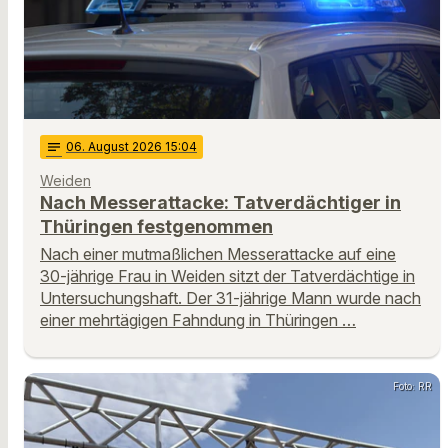
notes
06
. August 2026 15:04
Weiden
Nach Messerattacke: Tatverdächtiger in
Thüringen festgenommen
Nach einer mutmaßlichen Messerattacke auf eine
30-jährige Frau in Weiden sitzt der Tatverdächtige in
Untersuchungshaft. Der 31-jährige Mann wurde nach
einer mehrtägigen Fahndung in Thüringen …
Foto: RR