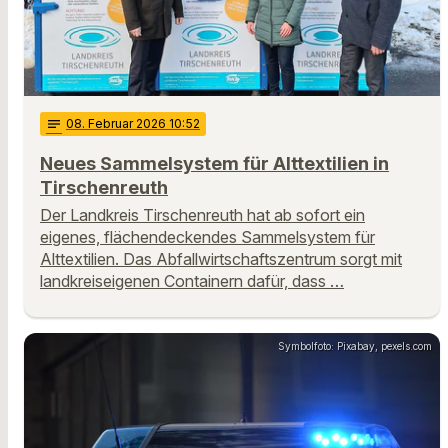
notes
08
. Februar 2026 10:52
Neues Sammelsystem für Alttextilien in
Tirschenreuth
Der Landkreis Tirschenreuth hat ab sofort ein
eigenes, flächendeckendes Sammelsystem für
Alttextilien. Das Abfallwirtschaftszentrum sorgt mit
landkreiseigenen Containern dafür, dass …
Symbolfoto: Pixabay, pexels.com