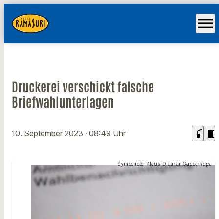
menu
Druckerei verschickt falsche
Briefwahlunterlagen
headphones
chrome_reader_mode
10. September 2023
· 08:49 Uhr
Symbolfoto: Klaus-Dietmar Gabbert/dpa