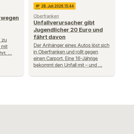
notes
28
. Juli 2026 15:44
Oberfranken
e wegen
Unfallverursacher gibt
Jugendlicher 20 Euro und
fährt davon
 zu
Der Anhänger eines Autos löst sich
 mit
in Oberfranken und rollt gegen
rt. …
einen Carport. Eine 16-Jährige
bekommt den Unfall mit – und …