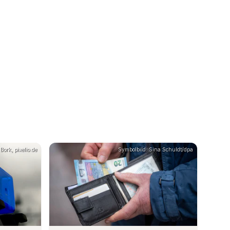
Bork, pixelio.de
Symbolbild: Sina Schuldt/dpa