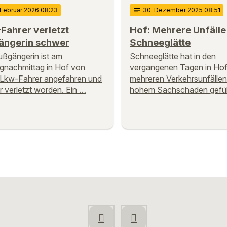
 Februar 2026 08:23
notes
30
. Dezember 2025 08:51
Fahrer verletzt
Hof: Mehrere Unfäll
ängerin schwer
Schneeglätte
ußgängerin ist am
Schneeglätte hat in den
nachmittag in Hof von
vergangenen Tagen in Hof
 Lkw-Fahrer angefahren und
mehreren Verkehrsunfällen
 verletzt worden. Ein …
hohem Sachschaden gefüh