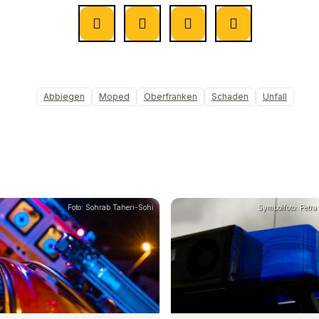
Abbiegen
Moped
Oberfranken
Schaden
Unfall
Foto: Sohrab Taheri-Sohi
Symbolfoto: Petra 