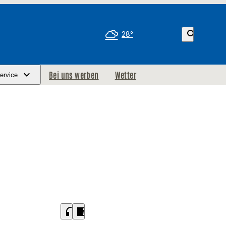
search
28°
Bei uns werben
Wetter
ervice
headphones
chrome_reader_mode