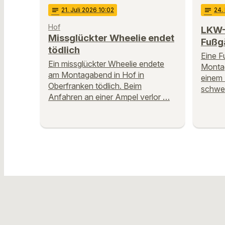
notes
21
. Juli 2026 10:02
notes
24
.
Hof
LKW-
Missglückter Wheelie endet
Fußg
tödlich
Eine F
Ein missglückter Wheelie endete
Montag
am Montagabend in Hof in
einem
Oberfranken tödlich. Beim
schwer
Anfahren an einer Ampel verlor …