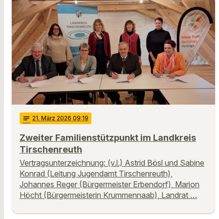
notes
21
. März 2026 09:19
Zweiter Familienstützpunkt im Landkreis
Tirschenreuth
Vertragsunterzeichnung: (v.l.) Astrid Bösl und Sabine
Konrad (Leitung Jugendamt Tirschenreuth),
Johannes Reger (Bürgermeister Erbendorf), Marion
Höcht (Bürgermeisterin Krummennaab), Landrat …