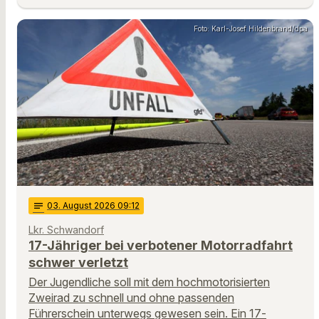
Foto: Karl-Josef Hildenbrand/dpa
notes
03
. August 2026 09:12
Lkr. Schwandorf
17-Jähriger bei verbotener Motorradfahrt
schwer verletzt
Der Jugendliche soll mit dem hochmotorisierten
Zweirad zu schnell und ohne passenden
Führerschein unterwegs gewesen sein. Ein 17-