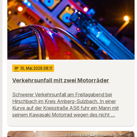
notes
10
. Mai 2026 08:11
Verkehrsunfall mit zwei Motorräder
Schwerer Verkehrsunfall am Freitagabend bei
Hirschbach im Kreis Amberg-Sulzbach. In einer
Kurve auf der Kreisstraße AS6 fuhr ein Mann mit
seinem Kawasaki Motorrad wegen des nicht …
© Fabian Polster, Landratsamt Tirschenreuth