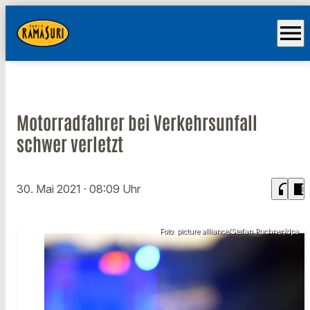
menu
Motorradfahrer bei Verkehrsunfall
schwer verletzt
headphones
chrome_reader_mode
30. Mai 2021
· 08:09 Uhr
Foto: picture alliance/Stefan Puchner/dpa