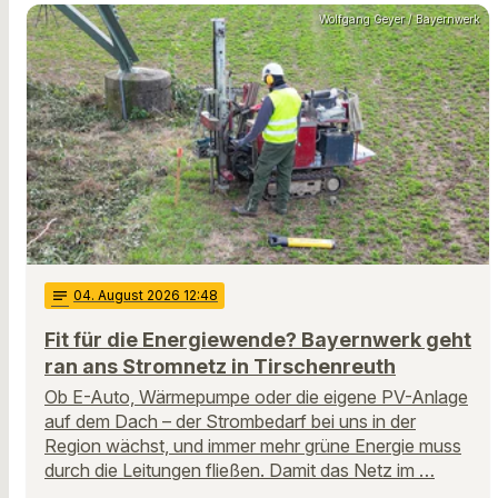
Wolfgang Geyer / Bayernwerk
notes
04
. August 2026 12:48
Fit für die Energiewende? Bayernwerk geht
ran ans Stromnetz in Tirschenreuth
Ob E-Auto, Wärmepumpe oder die eigene PV-Anlage
auf dem Dach – der Strombedarf bei uns in der
Region wächst, und immer mehr grüne Energie muss
durch die Leitungen fließen. Damit das Netz im …