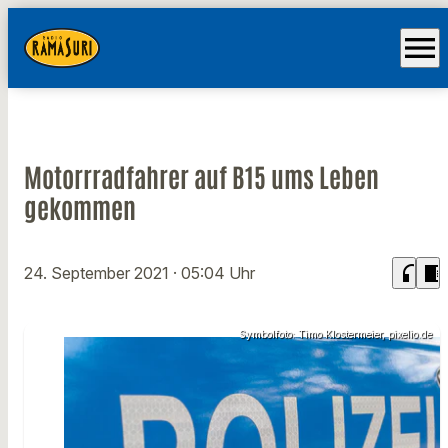
menu
Motorrradfahrer auf B15 ums Leben
gekommen
headphones
chrome_reader_mode
24. September 2021
· 05:04 Uhr
Symbolfoto: Timo Klostermeier, pixelio.de