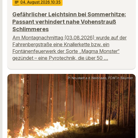
notes
04
. August 2026 10:35
Gefährlicher Leichtsinn bei Sommerhitze:
Passant verhindert nahe Vohenstrauß
Schlimmeres
Am Montagnachmittag (03.08.2026) wurde auf der
Fahrenbergstraße eine Knallerkette bzw. ein
Fontänenfeuerwerk der Sorte „Magma Monster“
gezündet – eine Pyrotechnik, die über 50 …
PI Neustadt a.d.Waldnaab, POM`in Bäumler