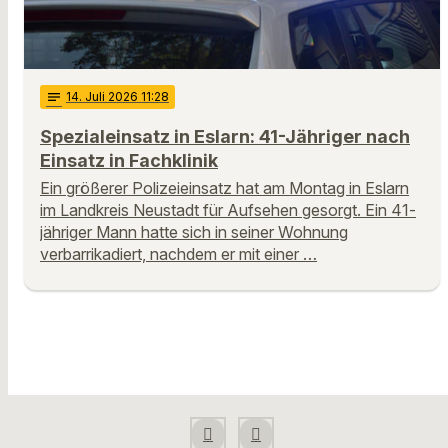
notes
14
. Juli 2026 11:28
Spezialeinsatz in Eslarn: 41-Jähriger nach
Einsatz in Fachklinik
Ein größerer Polizeieinsatz hat am Montag in Eslarn
im Landkreis Neustadt für Aufsehen gesorgt. Ein 41-
jähriger Mann hatte sich in seiner Wohnung
verbarrikadiert, nachdem er mit einer …