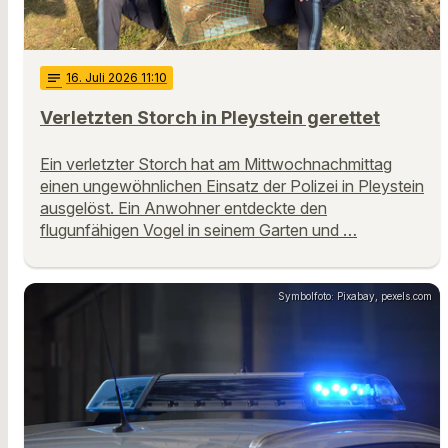
notes
16
. Juli 2026 11:10
Verletzten Storch in Pleystein gerettet
Ein verletzter Storch hat am Mittwochnachmittag
einen ungewöhnlichen Einsatz der Polizei in Pleystein
ausgelöst. Ein Anwohner entdeckte den
flugunfähigen Vogel in seinem Garten und …
Symbolfoto: Pixabay, pexels.com