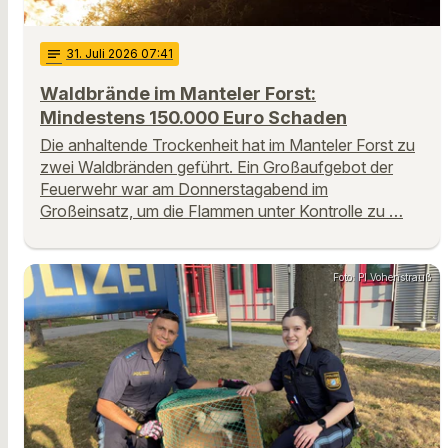
notes
31
. Juli 2026 07:41
Waldbrände im Manteler Forst:
Mindestens 150.000 Euro Schaden
Die anhaltende Trockenheit hat im Manteler Forst zu
zwei Waldbränden geführt. Ein Großaufgebot der
Feuerwehr war am Donnerstagabend im
Großeinsatz, um die Flammen unter Kontrolle zu …
Foto: PI Vohenstrauß