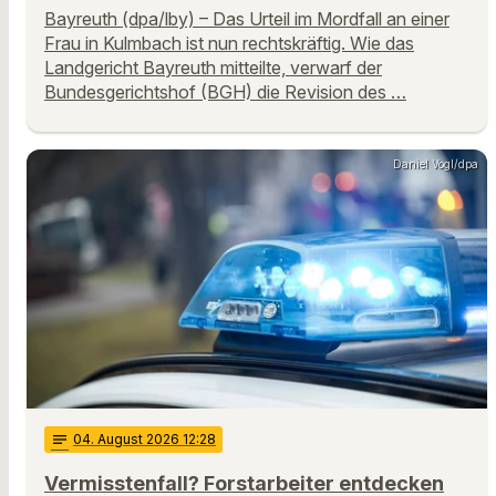
Bayreuth (dpa/lby) – Das Urteil im Mordfall an einer
Frau in Kulmbach ist nun rechtskräftig. Wie das
Landgericht Bayreuth mitteilte, verwarf der
Bundesgerichtshof (BGH) die Revision des …
Daniel Vogl/dpa
notes
04
. August 2026 12:28
Vermisstenfall? Forstarbeiter entdecken