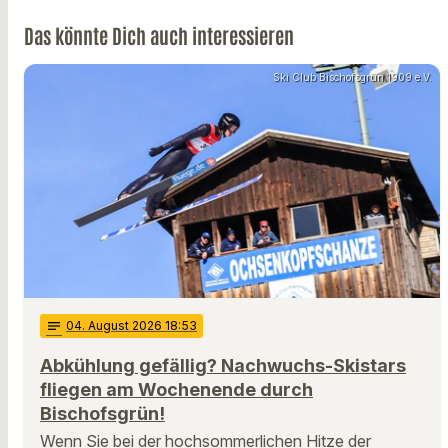
Das könnte Dich auch interessieren
Ski Club Bischofsgrün 1909 e.V.
notes
04
. August 2026 18:53
Abkühlung gefällig? Nachwuchs-Skistars
fliegen am Wochenende durch
Bischofsgrün!
Wenn Sie bei der hochsommerlichen Hitze der