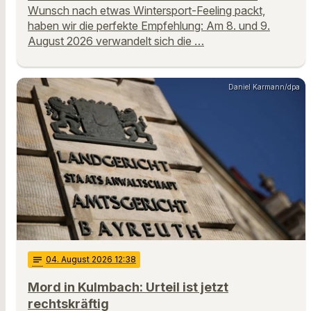
Wunsch nach etwas Wintersport-Feeling packt,
haben wir die perfekte Empfehlung: Am 8. und 9.
August 2026 verwandelt sich die …
Daniel Karmann/dpa
notes
04
. August 2026 12:38
Mord in Kulmbach: Urteil ist jetzt
rechtskräftig