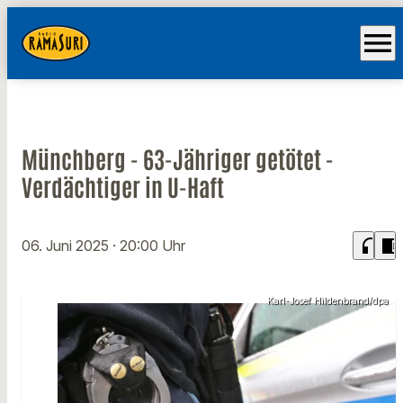
menu
Münchberg - 63-Jähriger getötet -
Verdächtiger in U-Haft
headphones
chrome_reader_mode
06. Juni 2025
· 20:00 Uhr
Karl-Josef Hildenbrand/dpa