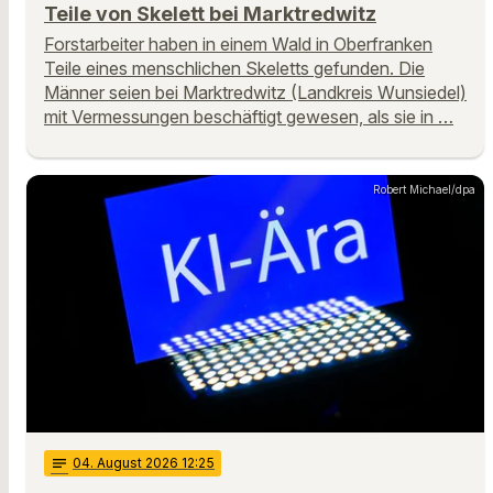
Teile von Skelett bei Marktredwitz
Forstarbeiter haben in einem Wald in Oberfranken
Teile eines menschlichen Skeletts gefunden. Die
Männer seien bei Marktredwitz (Landkreis Wunsiedel)
mit Vermessungen beschäftigt gewesen, als sie in …
Robert Michael/dpa
notes
04
. August 2026 12:25