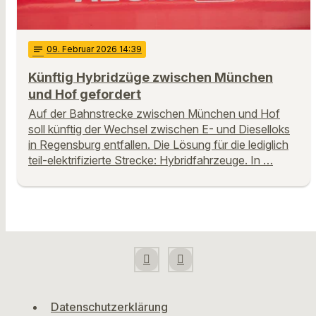
notes
09
. Februar 2026 14:39
Künftig Hybridzüge zwischen München
und Hof gefordert
Auf der Bahnstrecke zwischen München und Hof
soll künftig der Wechsel zwischen E- und Dieselloks
in Regensburg entfallen. Die Lösung für die lediglich
teil-elektrifizierte Strecke: Hybridfahrzeuge. In …
Datenschutzerklärung