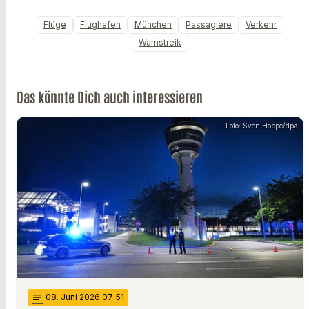
Flüge
Flughafen
München
Passagiere
Verkehr
Warnstreik
Das könnte Dich auch interessieren
Foto: Sven Hoppe/dpa
notes
08
. Juni 2026 07:51