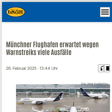
menu
Münchner Flughafen erwartet wegen
Warnstreiks viele Ausfälle
headphones
chrome_reader_mode
26. Februar 2025
· 13:44 Uhr
Foto: Peter Kneffel/dpa